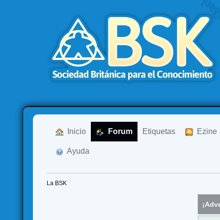
  Inicio
  Forum
Etiquetas
  Ezine
  Ayuda
La BSK
¡Adve