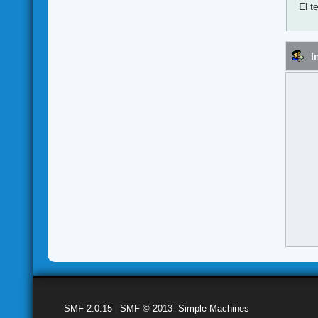
El t
I
SMF 2.0.15
|
SMF © 2013
,
Simple Machines