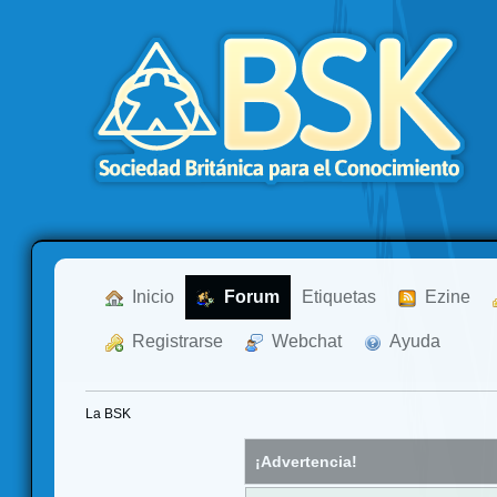
  Inicio
  Forum
Etiquetas
  Ezine
  Registrarse
  Webchat
  Ayuda
La BSK
¡Advertencia!