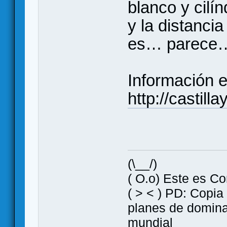
blanco y cilí
y la distanci
es… parece…
Información e
http://castill
(\__/)
( O.o) Este es Co
( > < ) PD: Copia
planes de domin
mundial