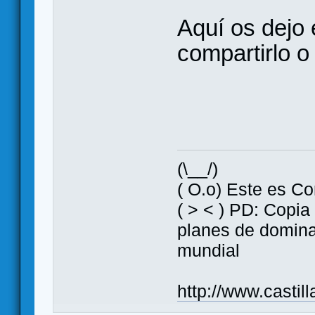
Aquí os dejo e
compartirlo o 
(\__/)
( O.o) Este es Co
( > < ) PD: Copia
planes de domin
mundial
http://www.casti