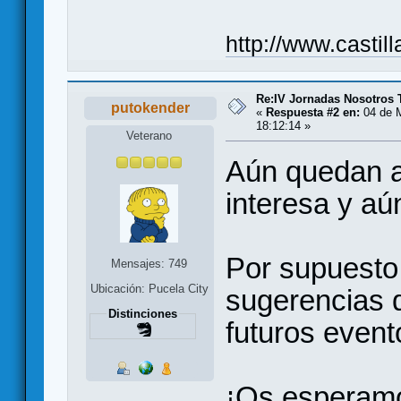
http://www.casti
Re:IV Jornadas Nosotros
putokender
«
Respuesta #2 en:
04 de 
18:12:14 »
Veterano
Aún quedan a
interesa y a
Por supuesto
Mensajes: 749
Ubicación: Pucela City
sugerencias d
Distinciones
futuros event
¡Os esperam