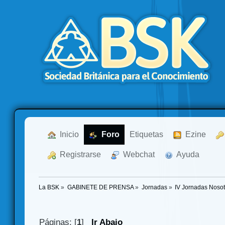
  Inicio
  Foro
Etiquetas
  Ezine
  Registrarse
  Webchat
  Ayuda
La BSK
»
GABINETE DE PRENSA
»
Jornadas
»
IV Jornadas Noso
Páginas: [
1
]
Ir Abajo