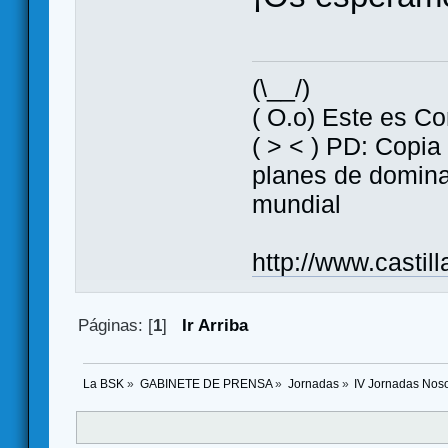
(\__/)
( O.o) Este es Co
( > < ) PD: Copia
planes de domin
mundial
http://www.casti
Páginas: [
1
]
Ir Arriba
La BSK
»
GABINETE DE PRENSA
»
Jornadas
»
IV Jornadas Nos