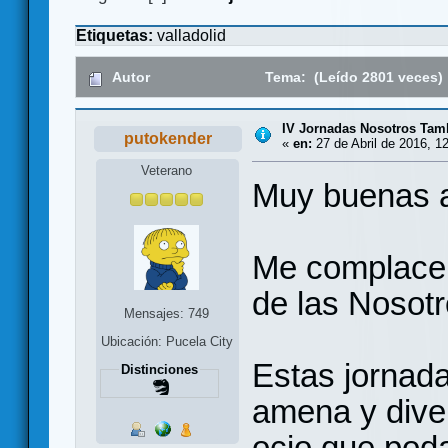
Etiquetas:
valladolid
Autor
Tema: (Leído 2801 veces)
IV Jornadas Nosotros Ta
putokender
«
en:
27 de Abril de 2016, 1
Veterano
Muy buenas a
Me complace i
de las Nosot
Mensajes: 749
Ubicación: Pucela City
Estas jornada
Distinciones
amena y diver
ocio que poda