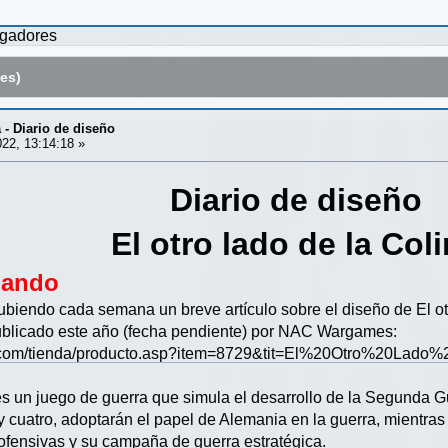
ugadores
es)
a - Diario de diseño
22, 13:14:18 »
Diario de diseño
El otro lado de la Col
mando
 subiendo cada semana un breve artículo sobre el diseño de El ot
ublicado este año (fecha pendiente) por NAC Wargames:
.com/tienda/producto.asp?item=8729&tit=El%20Otro%20Lado
a es un juego de guerra que simula el desarrollo de la Segunda 
y cuatro, adoptarán el papel de Alemania en la guerra, mientras
 ofensivas y su campaña de guerra estratégica.