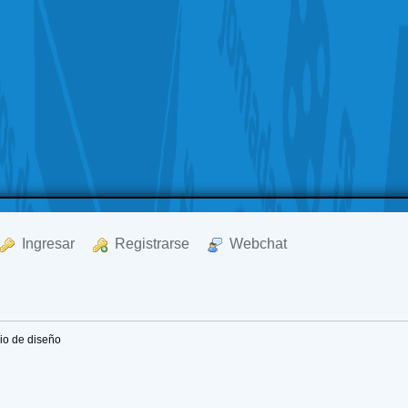
  Ingresar
  Registrarse
  Webchat
ario de diseño