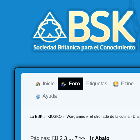
  Inicio
  Foro
Etiquetas
  Ezine
  Ayuda
La BSK
»
KIOSKO
»
Wargames
»
El otro lado de la colina - Di
Páginas: [
1
]
2
3
...
7
>>
Ir Abajo