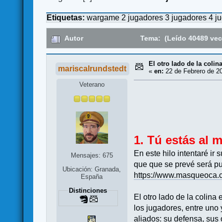
Etiquetas:
wargame
2 jugadores
3 jugadores
4 j
Autor
Tema: (Leído 40489 vec
El otro lado de la colin
mariscalrundstedt
«
en:
22 de Febrero de 20
Veterano
1. Tú estás al 
En este hilo intentaré ir
Mensajes: 675
que que se prevé será p
Ubicación: Granada,
https://www.masqueoca
España
Distinciones
El otro lado de la colin
los jugadores, entre uno 
aliados: su defensa, sus