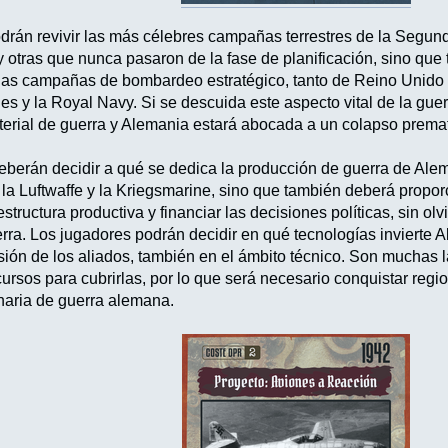
drán revivir las más célebres campañas terrestres de la Segun
y otras que nunca pasaron de la fase de planificación, sino qu
: las campañas de bombardeo estratégico, tanto de Reino Unido c
s y la Royal Navy. Si se descuida este aspecto vital de la guer
terial de guerra y Alemania estará abocada a un colapso prema
berán decidir a qué se dedica la producción de guerra de Alem
 la Luftwaffe y la Kriegsmarine, sino que también deberá propo
aestructura productiva y financiar las decisiones políticas, sin ol
rra. Los jugadores podrán decidir en qué tecnologías invierte 
resión de los aliados, también en el ámbito técnico. Son muchas
ursos para cubrirlas, por lo que será necesario conquistar regi
naria de guerra alemana.