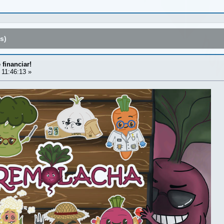
s)
financiar!
 11:46:13 »