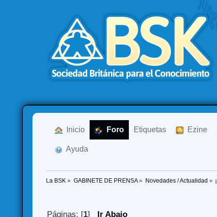
  Inicio
  Foro
Etiquetas
  Ezine
  Ayuda
La BSK
»
GABINETE DE PRENSA
»
Novedades / Actualidad
»
Páginas: [
1
]
Ir Abajo