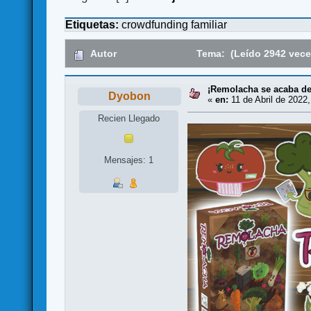
Etiquetas:
crowdfunding
familiar
Autor
Tema: (Leído 2942 vece
¡Remolacha se acaba de 
Dyobon
«
en:
11 de Abril de 2022,
Recien Llegado
Mensajes: 1