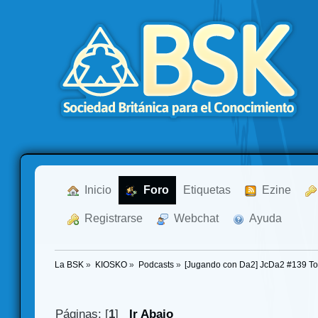
  Inicio
  Foro
Etiquetas
  Ezine
  Registrarse
  Webchat
  Ayuda
La BSK
»
KIOSKO
»
Podcasts
»
[Jugando con Da2] JcDa2 #139 To
Páginas: [
1
]
Ir Abajo