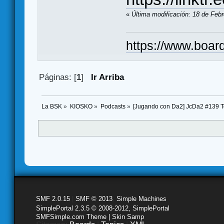
«
Última modificación: 18 de Feb
https://www.boar
Páginas: [
1
]
Ir Arriba
La BSK
»
KIOSKO
»
Podcasts
»
[Jugando con Da2] JcDa2 #139 T
SMF 2.0.15
|
SMF © 2013
,
Simple Machines
SimplePortal 2.3.5 © 2008-2012, SimplePortal
SMFSimple.com Theme | Skin Samp