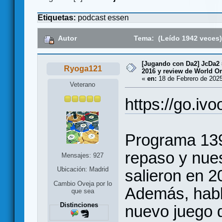
Etiquetas:
podcast
essen
Autor
Tema: (Leído 1942 veces
[Jugando con Da2] JcDa2 
Ryoga121
2016 y review de World O
«
en:
18 de Febrero de 2025
Veterano
https://go.iv
Programa 139
repaso y nues
Mensajes: 927
Ubicación: Madrid
salieron en 2
Cambio Oveja por lo
Además, habl
que sea
Distinciones
nuevo juego 