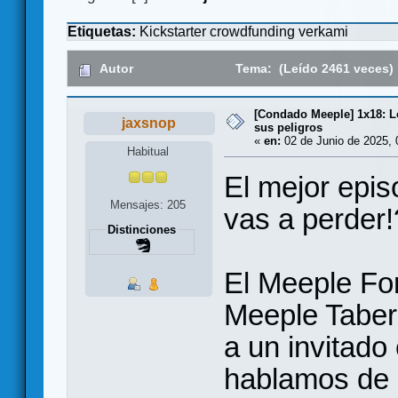
Etiquetas:
Kickstarter
crowdfunding
verkami
Autor
Tema: (Leído 2461 veces)
[Condado Meeple] 1x18: 
jaxsnop
sus peligros
«
en:
02 de Junio de 2025, 
Habitual
El mejor epis
Mensajes: 205
vas a perder!
Distinciones
El Meeple For
Meeple Tabern
a un invitado
hablamos de 