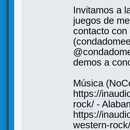
Invitamos a l
juegos de me
contacto con
(condadomee
@condadomee
demos a conoc
Música (NoCo
https://inaudi
rock/
- Alaba
https://inaud
western-rock