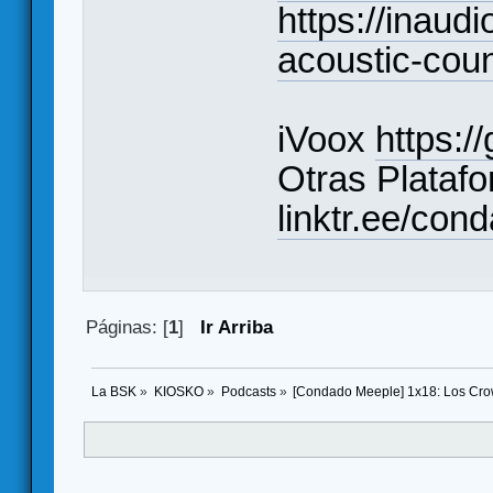
https://inaudi
acoustic-coun
iVoox
https:/
Otras Plataf
linktr.ee/co
Páginas: [
1
]
Ir Arriba
La BSK
»
KIOSKO
»
Podcasts
»
[Condado Meeple] 1x18: Los Crow