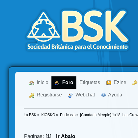
  Inicio
  Foro
Etiquetas
  Ezine
  Registrarse
  Webchat
  Ayuda
La BSK
»
KIOSKO
»
Podcasts
»
[Condado Meeple] 1x18: Los Crowd
Páginas: [
1
]
Ir Abajo