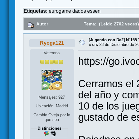
Etiquetas:
eurogame
dados
essen
Autor
Tema: (Leído 2702 veces
[Jugando con Da2] Nº155 
Ryoga121
«
en:
23 de Diciembre de 20
Veterano
https://go.iv
Cerramos el 
del año y co
Mensajes: 927
10 de los ju
Ubicación: Madrid
gustado de e
Cambio Oveja por lo
que sea
Distinciones