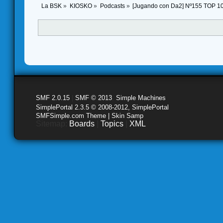
La BSK
»
KIOSKO
»
Podcasts
»
[Jugando con Da2] Nº155 TOP 1
SMF 2.0.15
|
SMF © 2013
,
Simple Machines
SimplePortal 2.3.5 © 2008-2012, SimplePortal
SMFSimple.com Theme | Skin Samp
Sitemap:
Boards
|
Topics
|
XML