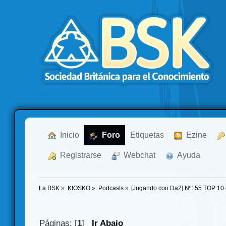
  Inicio
  Foro
Etiquetas
  Ezine
  Registrarse
  Webchat
  Ayuda
La BSK
»
KIOSKO
»
Podcasts
»
[Jugando con Da2] Nº155 TOP 10
Páginas: [
1
]
Ir Abajo