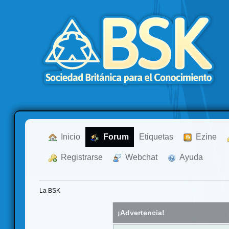
  Inicio
  Forum
Etiquetas
  Ezine
  Registrarse
  Webchat
  Ayuda
La BSK
¡Advertencia!