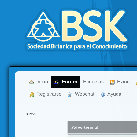
  Inicio
  Forum
Etiquetas
  Ezine
  Registrarse
  Webchat
  Ayuda
La BSK
¡Advertencia!