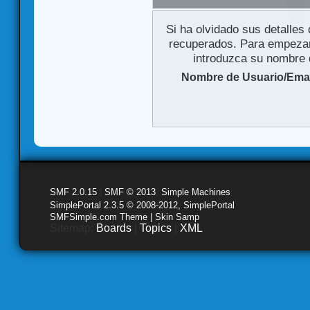
Si ha olvidado sus detalles
recuperados. Para empezar 
introduzca su nombre d
Nombre de Usuario/Emai
SMF 2.0.15
|
SMF © 2013
,
Simple Machines
SimplePortal 2.3.5 © 2008-2012, SimplePortal
SMFSimple.com Theme | Skin Samp
Sitemap:
Boards
|
Topics
|
XML