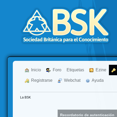
  Inicio
  Foro
Etiquetas
  Ezine
  Registrarse
  Webchat
  Ayuda
La BSK
Recordatorio de autenticación