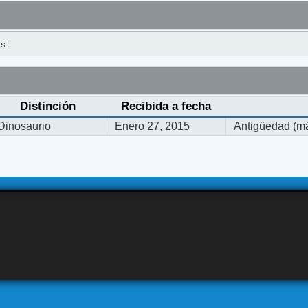
s:
Distinción
Recibida a fecha
Dinosaurio
Enero 27, 2015
Antigüedad (má