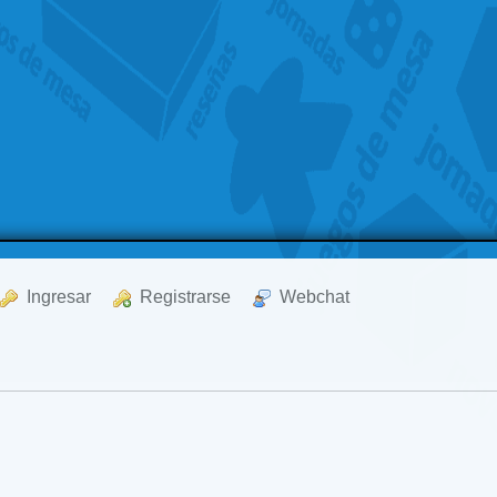
  Ingresar
  Registrarse
  Webchat