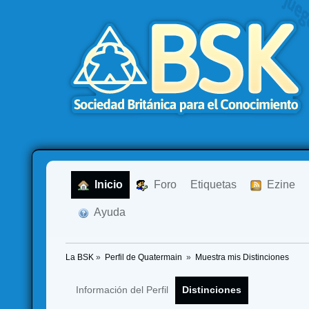
  Inicio
  Foro
Etiquetas
  Ezine
  Ayuda
La BSK
»
Perfil de Quatermain 
»
Muestra mis Distinciones
Información del Perfil
Distinciones