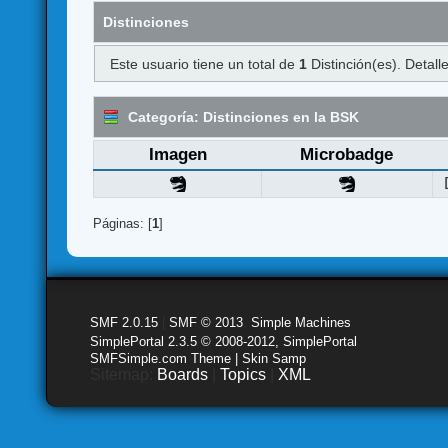
Distinciones
Este usuario tiene un total de
1
Distinción(es). Detalle
Categoría: Distinciones en la BSK
Imagen
Microbadge
Páginas: [
1
]
SMF 2.0.15
|
SMF © 2013
,
Simple Machines
SimplePortal 2.3.5 © 2008-2012, SimplePortal
SMFSimple.com Theme | Skin Samp
Sitemap:
Boards
|
Topics
|
XML