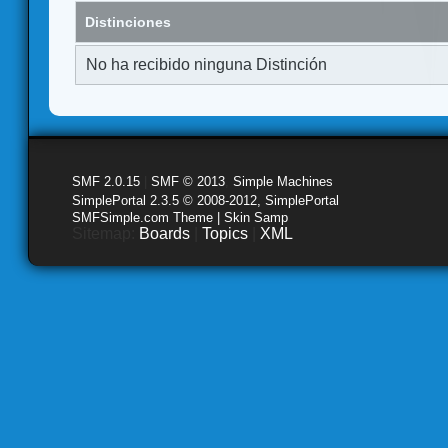
Distinciones
No ha recibido ninguna Distinción
SMF 2.0.15
|
SMF © 2013
,
Simple Machines
SimplePortal 2.3.5 © 2008-2012, SimplePortal
SMFSimple.com Theme | Skin Samp
Sitemap:
Boards
|
Topics
|
XML