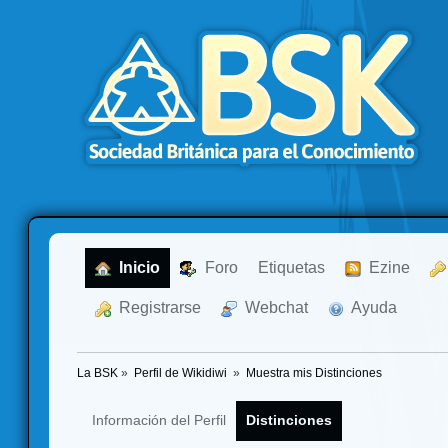
  Inicio
  Foro
Etiquetas
  Ezine
  Registrarse
  Webchat
  Ayuda
La BSK
»
Perfil de Wikidiwi 
»
Muestra mis Distinciones
Información del Perfil
Distinciones