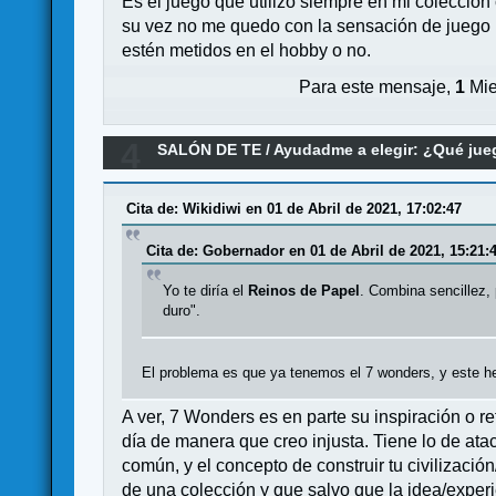
Es el juego que utilizo siempre en mi colecció
su vez no me quedo con la sensación de juego p
estén metidos en el hobby o no.
Para este mensaje,
1
Mie
4
SALÓN DE TE
/
Ayudadme a elegir: ¿Qué ju
Cita de: Wikidiwi en 01 de Abril de 2021, 17:02:47
Cita de: Gobernador en 01 de Abril de 2021, 15:21:
Yo te diría el
Reinos de Papel
. Combina sencillez, 
duro".
El problema es que ya tenemos el 7 wonders, y este he
A ver, 7 Wonders es en parte su inspiración o r
día de manera que creo injusta. Tiene lo de ata
común, y el concepto de construir tu civilizació
de una colección y que salvo que la idea/exper