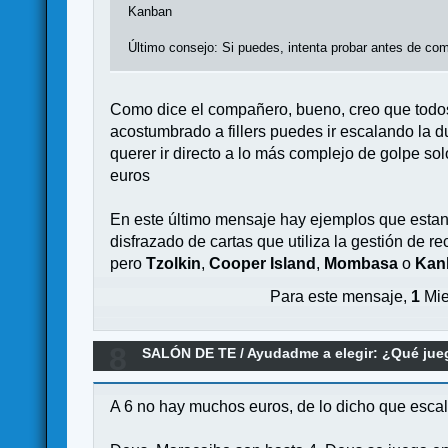
Kanban
Último consejo: Si puedes, intenta probar antes de co
Como dice el compañero, bueno, creo que todos lo
acostumbrado a fillers puedes ir escalando la d
querer ir directo a lo más complejo de golpe so
euros
En este último mensaje hay ejemplos que esta
disfrazado de cartas que utiliza la gestión de 
pero
Tzolkin
,
Cooper Island
,
Mombasa
o
Kan
Para este mensaje,
1
Mie
8
SALÓN DE TE
/
Ayudadme a elegir: ¿Qué ju
A 6 no hay muchos euros, de lo dicho que escal