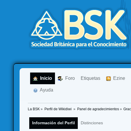
  Inicio
  Foro
Etiquetas
  Ezine
  Ayuda
La BSK
»
Perfil de Wikidiwi 
»
Panel de agradecimientos
»
Grac
Información del Perfil
Distinciones