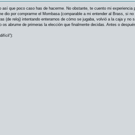
 así que poco caso has de hacerme. No obstante, te cuento mi experiencia 
e dio por comprarme el Mombasa (comparable a mi entender al Brass, si no a
oras (de reloj) intentando enterarnos de cómo se jugaba, volvió a la caja y n
o os abrume de primeras la elección que finalmente decidas. Antes o despué
fícil”):