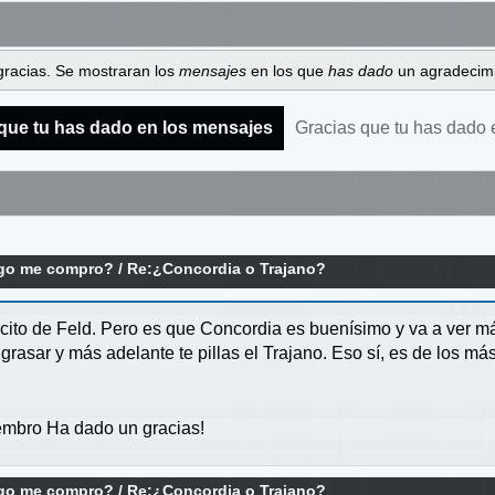
gracias. Se mostraran los
mensajes
en los que
has dado
un agradecimi
que tu has dado en los mensajes
Gracias que tu has dado 
ego me compro?
/
Re:¿Concordia o Trajano?
rcito de Feld. Pero es que Concordia es buenísimo y va a ver 
grasar y más adelante te pillas el Trajano. Eso sí, es de los má
mbro Ha dado un gracias!
ego me compro?
/
Re:¿Concordia o Trajano?