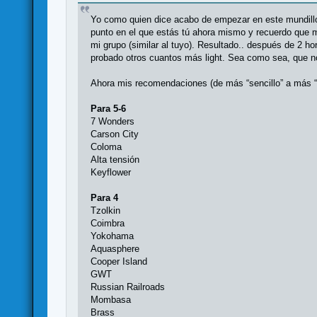
Yo como quien dice acabo de empezar en este mundillo
punto en el que estás tú ahora mismo y recuerdo que m
mi grupo (similar al tuyo). Resultado.. después de 2 h
probado otros cuantos más light. Sea como sea, que n
Ahora mis recomendaciones (de más “sencillo” a más “di
Para 5-6
7 Wonders
Carson City
Coloma
Alta tensión
Keyflower
Para 4
Tzolkin
Coimbra
Yokohama
Aquasphere
Cooper Island
GWT
Russian Railroads
Mombasa
Brass