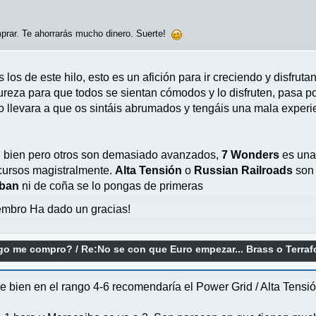
mprar. Te ahorrarás mucho dinero. Suerte!
s de este hilo, esto es un afición para ir creciendo y disfrutan
ureza para que todos se sientan cómodos y lo disfruten, pasa p
lo llevara a que os sintáis abrumados y tengáis una mala experi
n bien pero otros son demasiado avanzados,
7 Wonders
es una
recursos magistralmente.
Alta Tensión
o
Russian Railroads
son 
ban
ni de coña se lo pongas de primeras
mbro Ha dado un gracias!
ego me compro?
/
Re:No se con que Euro empezar... Brass o Terra
e bien en el rango 4-6 recomendaría el Power Grid / Alta Tensió