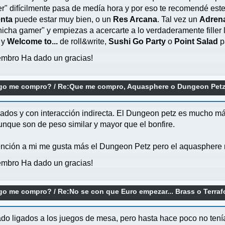
ler" difícilmente pasa de medía hora y por eso te recomendé este
enta
puede estar muy bien, o un
Res Arcana
. Tal vez un
Adrena
cha gamer" y empiezas a acercarte a lo verdaderamente filler 
y
Welcome to...
de roll&write,
Sushi Go Party
o
Point Salad
pa
mbro Ha dado un gracias!
ego me compro?
/
Re:Que me compro, Aquasphere o Dungeon Pet
ados y con interacción indirecta. El Dungeon petz es mucho má
nque son de peso similar y mayor que el bonfire.
atención a mi me gusta más el Dungeon Petz pero el aquasphere
mbro Ha dado un gracias!
ego me compro?
/
Re:No se con que Euro empezar... Brass o Terra
o ligados a los juegos de mesa, pero hasta hace poco no tenía