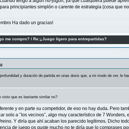
n cuando tengo a algún no-jugón, ya que cualquiera puede apren
ara principiantes simplón o carente de estrategia (cosa que no
mbro Ha dado un gracias!
ego me compro?
/
Re:¿Juego ligero para entrepartidas?
40
profundidad y duración de partida en unas dosis que, a mi modo de ver, le ha
 visto que es bastante similar no?
eferente y en parte su competidor, de eso no hay duda. Pero ta
car solo a "los vecinos", algo muy característico de 7 Wonders, 
n/reino. Y diría que ahí acaban los parecido legítimos. Dicho to
iencia de juego os guste mucho no te diría que lo comprases po