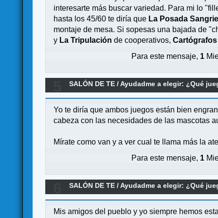
interesarte más buscar variedad. Para mi lo "fil
hasta los 45/60 te diría que
La Posada Sangri
montaje de mesa. Si sopesas una bajada de "chi
y
La Tripulación
de cooperativos,
Cartógrafos
Para este mensaje,
1
Mie
5
SALÓN DE TE
/
Ayudadme a elegir: ¿Qué ju
Yo te diría que ambos juegos están bien engran
cabeza con las necesidades de las mascotas au
Mírate como van y a ver cual te llama más la 
Para este mensaje,
1
Mie
6
SALÓN DE TE
/
Ayudadme a elegir: ¿Qué ju
Mis amigos del pueblo y yo siempre hemos estad