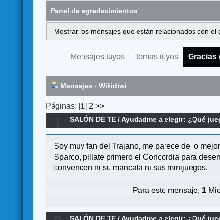
Panel de agradecimientos
Mostrar los mensajes que están relacionados con el 
Mensajes tuyos
Temas tuyos
Gracias 
Mensajes - Wikidiwi
Páginas: [
1
]
2
>>
1
SALÓN DE TE
/
Ayudadme a elegir: ¿Qué ju
Soy muy fan del Trajano, me parece de lo mejo
Sparco, pillate primero el Concordia para desen
convencen ni su mancala ni sus minijuegos.
Para este mensaje,
1
Mie
SALÓN DE TE
/
Ayudadme a elegir: ¿Qué ju