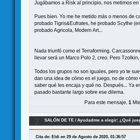
Jugábamos a Risk al principio, nos metimos en 
Pues bien. Yo me he metido más o menos de cabe
probado Tigris&Eufrates, he probado Scythe (est
probado Agricola, Modern Art...
Nada triunfó como el Terraforming. Carcassonne
llevar será un Marco Polo 2, creo. Pero Tzolkin,
Todos los grupos no son iguales, pero yo te sue
dan una idea de cómo es el juego, no de cómo v
saber qué les encaja y qué no. Después... Ya ent
pasado bastante largo sobre ese dilema.
Para este mensaje,
1
Mie
7
SALÓN DE TE
/
Ayudadme a elegir: ¿Qué ju
Cita de: Eldi en 29 de Agosto de 2020, 01:36:57