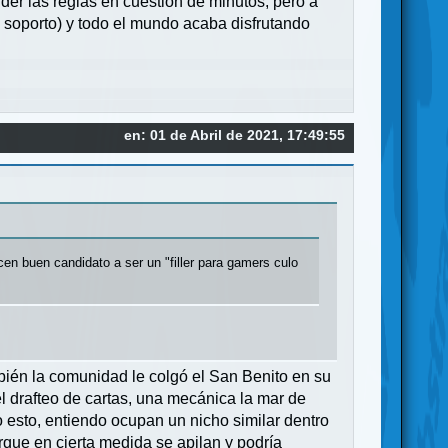
der las reglas en cuestión de minutos, pero a
 soporto) y todo el mundo acaba disfrutando
en: 01 de Abril de 2021, 17:49:55
cen buen candidato a ser un "filler para gamers culo
mbién la comunidad le colgó el San Benito en su
el drafteo de cartas, una mecánica la mar de
do esto, entiendo ocupan un nicho similar dentro
rque en cierta medida se apilan y podría