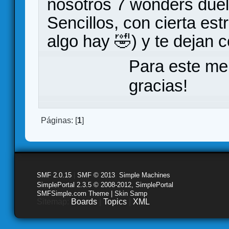
nosotros 7 wonders duel 
Sencillos, con cierta es
algo hay 🤣) y te dejan 
Para este me
gracias!
Páginas: [
1
]
SMF 2.0.15
|
SMF © 2013
,
Simple Machines
SimplePortal 2.3.5 © 2008-2012, SimplePortal
SMFSimple.com Theme | Skin Samp
Sitemap:
Boards
|
Topics
|
XML