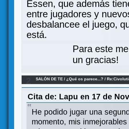
Essen, que además tiene
entre jugadores y nuevo
desbalancee el juego, q
está.
Para este me
un gracias!
2
SALÓN DE TE
/
¿Qué os parece...?
/
Re:Civolut
Cita de: Lapu en 17 de Nov
He podido jugar una segund
momento, mis inmejorables 