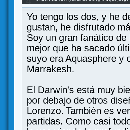
4
Re:Marrakesh (Feld) vs Darwin's Journey
Yo tengo los dos, y he 
gustan, he disfrutado m
Soy un gran fanático de 
mejor que ha sacado últ
suyo era Aquasphere y c
Marrakesh.
El Darwin's está muy bie
por debajo de otros dise
Lorenzo. También es ve
partidas. Como casi tod