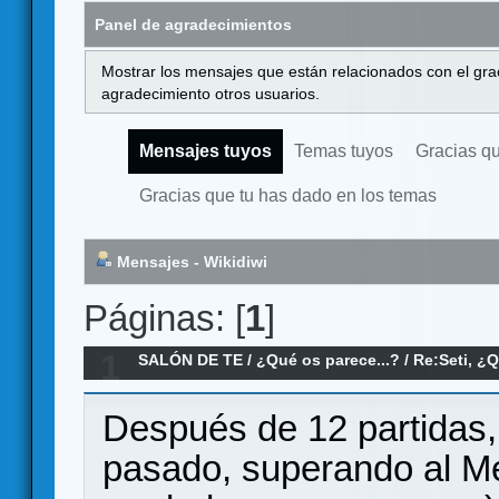
Panel de agradecimientos
Mostrar los mensajes que están relacionados con el gra
agradecimiento otros usuarios.
Mensajes tuyos
Temas tuyos
Gracias q
Gracias que tu has dado en los temas
Mensajes - Wikidiwi
Páginas: [
1
]
1
SALÓN DE TE
/
¿Qué os parece...?
/
Re:Seti, ¿
Después de 12 partidas,
pasado, superando al Me