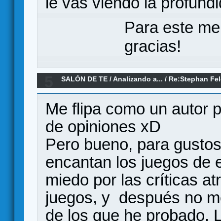
le vas viendo la profund
Para este me
gracias!
5
SALÓN DE TE
/
Analizando a...
/
Re:Stephan Fel
bien desarrollados?
Me flipa como un autor p
de opiniones xD
Pero bueno, para gustos 
encantan los juegos de 
miedo por las críticas a
juegos, y después no m
de los que he probado. 