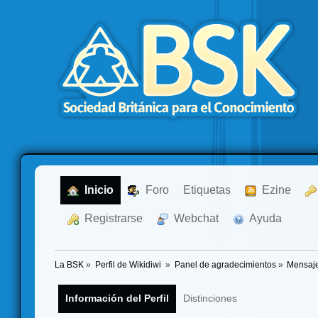
  Inicio
  Foro
Etiquetas
  Ezine
  Registrarse
  Webchat
  Ayuda
La BSK
»
Perfil de Wikidiwi 
»
Panel de agradecimientos
»
Mensaje
Información del Perfil
Distinciones