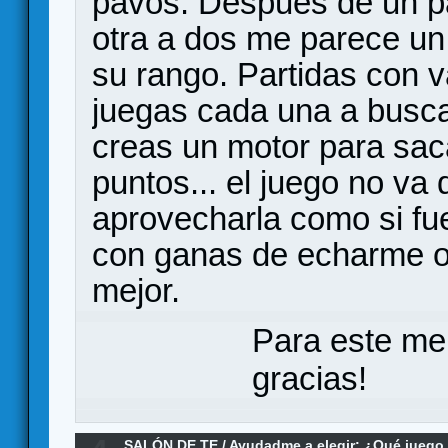
pavos. Después de un pa
otra a dos me parece un
su rango. Partidas con 
juegas cada una a buscar
creas un motor para saca
puntos... el juego no va
aprovecharla como si fue
con ganas de echarme ot
mejor.
Para este me
gracias!
SALÓN DE TE
/
Ayudadme a elegir: ¿Qué jueg