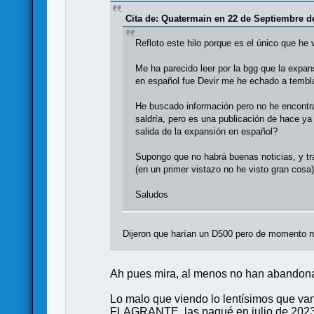
Cita de: Quatermain en 22 de Septiembre de
Refloto este hilo porque es el único que he 
Me ha parecido leer por la bgg que la expan
en español fue Devir me he echado a tembla
He buscado información pero no he encontra
saldría, pero es una publicación de hace ya 
salida de la expansión en español?
Supongo que no habrá buenas noticias, y trat
(en un primer vistazo no he visto gran cosa
Saludos
Dijeron que harían un D500 pero de momento n
Ah pues mira, al menos no han abandonado
Lo malo que viendo lo lentísimos que v
FLAGRANTE, las pagué en julio de 2023 y 