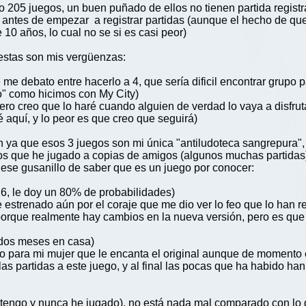
o 205 juegos, un buen puñado de ellos no tienen partida regist
 antes de empezar a registrar partidas (aunque el hecho de qu
10 años, lo cual no se si es casi peor)
 estas son mis vergüenzas:
me debato entre hacerlo a 4, que sería dificil encontrar grupo 
ro" como hicimos con My City)
pero creo que lo haré cuando alguien de verdad lo vaya a disfru
aquí, y lo peor es que creo que seguirá)
n ya que esos 3 juegos son mi única "antiludoteca sangrepura",
gos que he jugado a copias de amigos (algunos muchas partidas)
s ese gusanillo de saber que es un juego por conocer:
026, le doy un 80% de probabilidades)
he estrenado aún por el coraje que me dio ver lo feo que lo han
a porque realmente hay cambios en la nueva versión, pero es qu
i dos meses en casa)
lo para mi mujer que le encanta el original aunque de momento 
partidas a este juego, y al final las pocas que ha habido han s
 tengo y nunca he jugado), no está nada mal comparado con lo