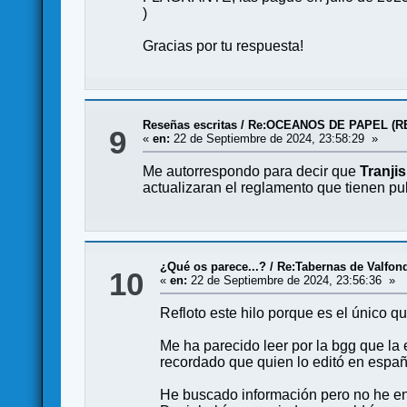
)
Gracias por tu respuesta!
Reseñas escritas
/
Re:OCEANOS DE PAPEL (R
9
«
en:
22 de Septiembre de 2024, 23:58:29 »
Me autorrespondo para decir que
Tranji
actualizaran el reglamento que tienen pu
¿Qué os parece...?
/
Re:Tabernas de Valfon
10
«
en:
22 de Septiembre de 2024, 23:56:36 »
Refloto este hilo porque es el único qu
Me ha parecido leer por la bgg que la
recordado que quien lo editó en españ
He buscado información pero no he enc