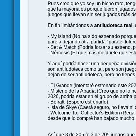
Pues creo que yo soy un bicho raro, teng
que la mayoría es porque fueron jugados
juegos que llevan sin ser jugados más de 
En fin limitándonos a
antiludoteca real
,
- My Island (No ha sido estrenado porque 
pareja dejando otra partida "para el futu
- Set & Match (Podría forzar su estreno, 
- Némesis (El que más me duele que esté 
Y aquí podría hacer una pequeña divisió
son antiludoteca como tal, pero son jue
dejan de ser antiludoteca, pero no tiene
- El Grande (Intentaré estrenarlo este 2
- Misterio de la Abadía (Creo que no lo 
2026, podría estar en el grupo de arrib
- Belratti (Espero estrenarlo)
- Isla de Skye (Caerá seguro, no lleva n
- Welcome To.. Collector's Edition (Rega
desde que lo compré han bajado mucho las 
Así que 8 de 205 (o 3 de 205 juegos que