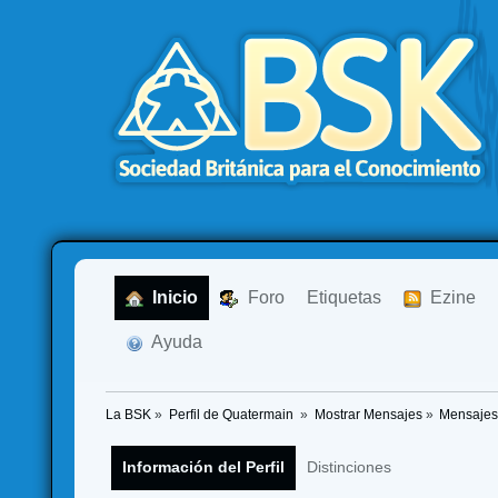
  Inicio
  Foro
Etiquetas
  Ezine
  Ayuda
La BSK
»
Perfil de Quatermain 
»
Mostrar Mensajes
»
Mensaje
Información del Perfil
Distinciones