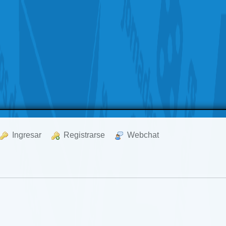
  Ingresar
  Registrarse
  Webchat
s