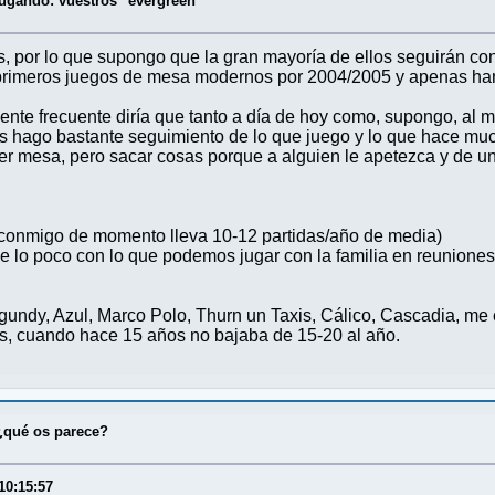
jugando: vuestros "evergreen"
gos, por lo que supongo que la gran mayoría de ellos seguirán
imeros juegos de mesa modernos por 2004/2005 y apenas han 
nte frecuente diría que tanto a día de hoy como, supongo, al 
ts hago bastante seguimiento de lo que juego y lo que hace muc
ver mesa, pero sacar cosas porque a alguien le apetezca y de 
 conmigo de momento lleva 10-12 partidas/año de media)
e lo poco con lo que podemos jugar con la familia en reuniones 
ndy, Azul, Marco Polo, Thurn un Taxis, Cálico, Cascadia, me e
das, cuando hace 15 años no bajaba de 15-20 al año.
¿qué os parece?
10:15:57