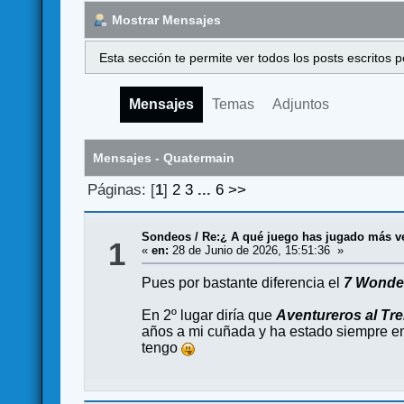
Mostrar Mensajes
Esta sección te permite ver todos los posts escritos
Mensajes
Temas
Adjuntos
Mensajes - Quatermain
Páginas: [
1
]
2
3
...
6
>>
Sondeos
/
Re:¿ A qué juego has jugado más ve
1
«
en:
28 de Junio de 2026, 15:51:36 »
Pues por bastante diferencia el
7 Wonde
En 2º lugar diría que
Aventureros al Tr
años a mi cuñada y ha estado siempre en 
tengo