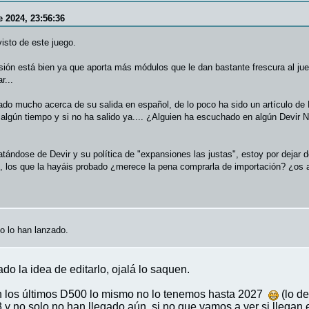
 2024, 23:56:36
visto de este juego.
sión está bien ya que aporta más módulos que le dan bastante frescura al jue
r...
do mucho acerca de su salida en español, de lo poco ha sido un artículo de
algún tiempo y si no ha salido ya.... ¿Alguien ha escuchado en algún Devir New
ándose de Devir y su política de "expansiones las justas", estoy por dejar de 
), los que la hayáis probado ¿merece la pena comprarla de importación? ¿os ap
o lo han lanzado.
 la idea de editarlo, ojalá lo saquen.
an los últimos D500 lo mismo no lo tenemos hasta 2027
(lo d
no solo no han llegado aún, si no que vamos a ver si llegan e