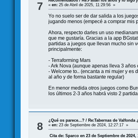
Recomendados
/
Re:Pasan los años y lo sigo 
7
«
en:
25 de Abril de 2025, 11:29:56 »
Yo no suelo ser de dar salida a los jue
jugando menos (empecé a comprar mis pr
Ahora, respecto darles un uso medianame
que me gustaría. Gracias a la app BGsta
partidas a juegos que llevan mucho sin 
principalmente:
- Terraforming Mars
- Ark Nova (aunque apenas lleva 3 años
- Welcome to.. (encanta a mi mujer y es d
al año y de forma bastante regular)
En menor medida otros juegos como Burgu
los últimos 2-3 años habrá visto 2 parti
¿Qué os parece...?
/
Re:Tabernas de Valfonda 
8
«
en:
23 de Septiembre de 2024, 12:27:17 »
Cita de: Sparco en 23 de Septiembre de 2024, 