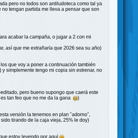
rada pero no todos son antiludoteca como tal ya
e no tengan partida me lleva a pensar que son
para acabar la campaña, o jugar a 2 con mi
tar, así que me extrañaría que 2026 sea su año)
 los que voy a poner a continuación también
 y simplemente tengo mi copia sin estrenar, no
 reeditado, pero bueno supongo que caerá este
e es tan feo que no me da la gana
)
esta versión la tenemos en plan "adorno",
ido tirando de la caja vieja, 25% le doy)
 que estoy leyendo por aquí