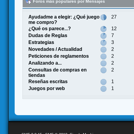
Foros más populares por Mensajes
Ayudadme a elegir: ¿Qué juego
27
me compro?
¿Qué os parece...?
12
Dudas de Reglas
7
Estrategias
3
Novedades / Actualidad
2
Peticiones de reglamentos
2
Analizando a...
2
Consultas de compras en
2
tiendas
Reseñas escritas
1
Juegos por web
1