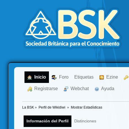
  Inicio
  Foro
Etiquetas
  Ezine
  Registrarse
  Webchat
  Ayuda
La BSK
»
Perfil de Wikidiwi 
»
Mostrar Estadísticas
Información del Perfil
Distinciones