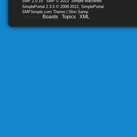
SMF 2.0.15
|
SMF © 2013
,
Simple Machines
SimplePortal 2.3.5 © 2008-2012, SimplePortal
SMFSimple.com Theme | Skin Samp
Sitemap:
Boards
|
Topics
|
XML