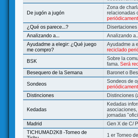
Zona de charl
De jugón a jugón
relacionadas 
periódicamen
¿Qué os parece...?
Disertaciones
Analizando a...
Analizando a..
Ayudadme a elegir: ¿Qué juego
Ayudadme a e
me compro?
reciclado per
Sobre la comu
BSK
fama.
Será re
Besequero de la Semana
Baronet o Be
Sondeos de o
Sondeos
periódicament
Distinciones
Distinciones 
Kedadas infor
Kedadas
asociaciones, 
jornadas "ofic
Madrid
Gen X de C/ P
TICHUMAD2K8 -Torneo de
1 er Torneo de
Tichu