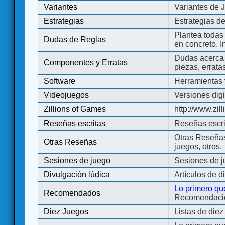
Variantes
Variantes de 
Estrategias
Estrategias d
Plantea todas
Dudas de Reglas
en concreto. 
Dudas acerca 
Componentes y Erratas
piezas, errata
Software
Herramientas 
Videojuegos
Versiones digi
Zillions of Games
http://www.zi
Reseñas escritas
Reseñas escri
Otras Reseñas 
Otras Reseñas
juegos, otros.
Sesiones de juego
Sesiones de 
Divulgación lúdica
Artículos de d
Lo primero qu
Recomendados
Recomendacion
Diez Juegos
Listas de die