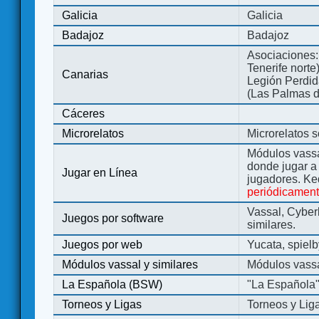
Galicia
Galicia
Badajoz
Badajoz
Asociaciones:
Tenerife norte
Canarias
Legión Perdida
(Las Palmas d
Cáceres
Microrelatos
Microrelatos 
Módulos vassa
donde jugar 
Jugar en Línea
jugadores. Ke
periódicamen
Vassal, Cyber
Juegos por software
similares.
Juegos por web
Yucata, spiel
Módulos vassal y similares
Módulos vassa
La Española (BSW)
"La Española
Torneos y Ligas
Torneos y Lig