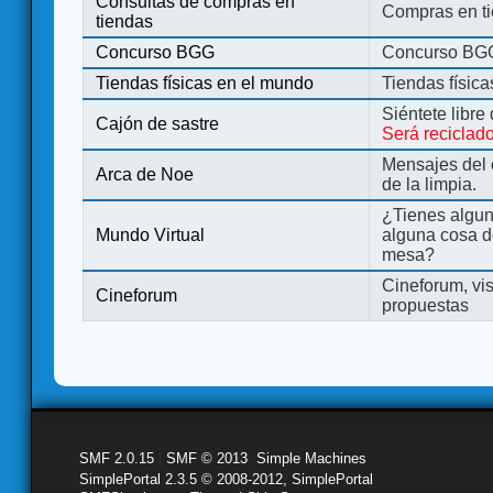
Consultas de compras en
Compras en ti
tiendas
Concurso BGG
Concurso BG
Tiendas físicas en el mundo
Tiendas físic
Siéntete libre
Cajón de sastre
Será reciclad
Mensajes del 
Arca de Noe
de la limpia.
¿Tienes algu
Mundo Virtual
alguna cosa d
mesa?
Cineforum, vis
Cineforum
propuestas
SMF 2.0.15
|
SMF © 2013
,
Simple Machines
SimplePortal 2.3.5 © 2008-2012, SimplePortal