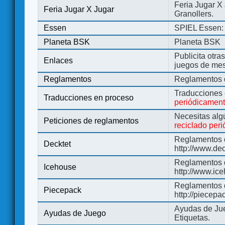
Feria Jugar X
Feria Jugar X Jugar
Granollers.
Essen
SPIEL Essen: 
Planeta BSK
Planeta BSK
Publicita otra
Enlaces
juegos de me
Reglamentos
Reglamentos d
Traducciones
Traducciones en proceso
periódicamen
Necesitas alg
Peticiones de reglamentos
reciclado per
Reglamentos d
Decktet
http://www.de
Reglamentos d
Icehouse
http://www.ic
Reglamentos 
Piecepack
http://piecepa
Ayudas de Jue
Ayudas de Juego
Etiquetas.