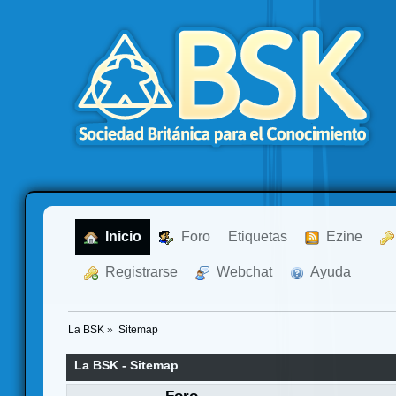
  Inicio
  Foro
Etiquetas
  Ezine
  Registrarse
  Webchat
  Ayuda
La BSK
»
Sitemap
La BSK - Sitemap