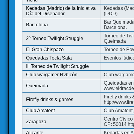
Kedadas (Madrid) de la Iniciativa
Kedadas (Madri
Día del Diseñador
(DDD)
Bar Queimada.
Barcelona
Barcelona.
Torneo de Twil
2º Torneo Twilight Struggle
Queimada
El Gran Chispazo
Torneo de Po
Quedadas Tecla Sala
Eventos lúdico
III Torneo de Twilight Struggle
Club wargamer Rvbicón
Club wargame
Queidadas en
Queimada
www.eldracde
Firefly drinks
Firefly drinks & games
http://www.fir
Club Amatent
Club Amatent,
Centro Cívico 
Zaragoza
CP: 50014 http
Alicante
Kedadas en Al