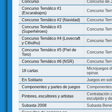
Concurso
Concurso de 
Concurso Temático #1
Concurso Temá
(Escarabajos)
Concurso Temático #2 (Navidad)
Concurso Tem
Concurso Temático #3
Concurso Tem
(Superhéroes)
Concurso Temático #4 (Lovecraft
Concurso Temá
y Cthulhu)
Concurso Temático #5 (Piel de
Concurso Temá
Toro)
Concurso Temático #6 (NSR)
Concurso Tem
Microjuegos d
18 cartas
opinar.
En Solitario
Juegos en soli
Componentes y partes de juegos
Componentes 
Contratación d
Pintores, escultores y artistas
esculpido y d
Subasta 2008
Subasta Bene