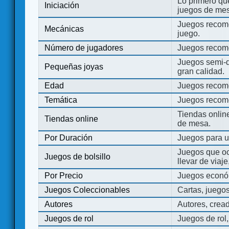
Lo primero que
Iniciación
juegos de mes
Juegos recome
Mecánicas
juego.
Número de jugadores
Juegos recom
Juegos semi-d
Pequeñas joyas
gran calidad.
Edad
Juegos recom
Temática
Juegos recom
Tiendas onli
Tiendas online
de mesa.
Por Duración
Juegos para u
Juegos que o
Juegos de bolsillo
llevar de viaje
Por Precio
Juegos económ
Juegos Coleccionables
Cartas, juego
Autores
Autores, crea
Juegos de rol
Juegos de rol,