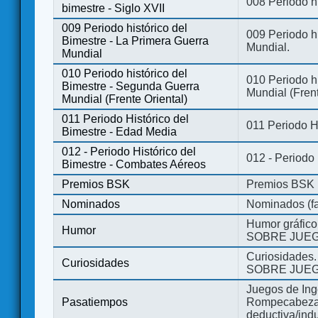
008 Periodo hi
bimestre - Siglo XVII
009 Periodo histórico del
009 Periodo hi
Bimestre - La Primera Guerra
Mundial.
Mundial
010 Periodo histórico del
010 Periodo h
Bimestre - Segunda Guerra
Mundial (Frent
Mundial (Frente Oriental)
011 Periodo Histórico del
011 Periodo H
Bimestre - Edad Media
012 - Periodo Histórico del
012 - Periodo
Bimestre - Combates Aéreos
Premios BSK
Premios BSK
Nominados
Nominados (fa
Humor gráfico
Humor
SOBRE JUEG
Curiosidades.
Curiosidades
SOBRE JUEG
Juegos de Ing
Pasatiempos
Rompecabezas
deductiva/indu