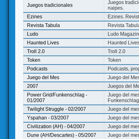
Juegos tradici
Juegos tradicionales
naipes.
Ezines
Ezines. Revist
Revista Tabula
Revista Tabul
Ludo
Ludo Magazi
Haunted Lives
Haunted Live
Troll 2.0
Troll 2.0
Token
Token
Podcasts
Podcasts, pro
Juego del Mes
Juego del Me
2007
Juegos del Me
Power Grid/Funkenschlag -
Juego del mes
01/2007
Funkenschlag 
Twilight Struggle - 02/2007
Juego del mes
Yspahan - 03/2007
Juego del me
Civilization (AH) - 04/2007
Juego del mes 
Dune (AH/Descartes) - 05/2007
Juego del me