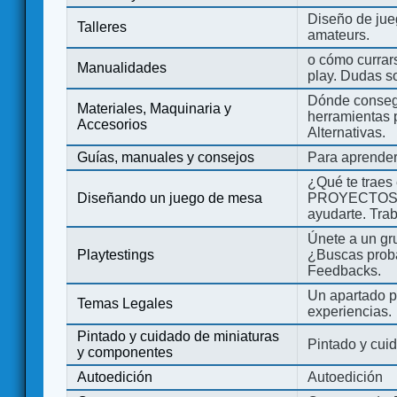
Diseño de jue
Talleres
amateurs.
o cómo currars
Manualidades
play. Dudas so
Dónde consegu
Materiales, Maquinaria y
herramientas 
Accesorios
Alternativas.
Guías, manuales y consejos
Para aprender
¿Qué te traes
Diseñando un juego de mesa
PROYECTOS co
ayudarte. Tra
Únete a un gru
Playtestings
¿Buscas probad
Feedbacks.
Un apartado pa
Temas Legales
experiencias.
Pintado y cuidado de miniaturas
Pintado y cui
y componentes
Autoedición
Autoedición