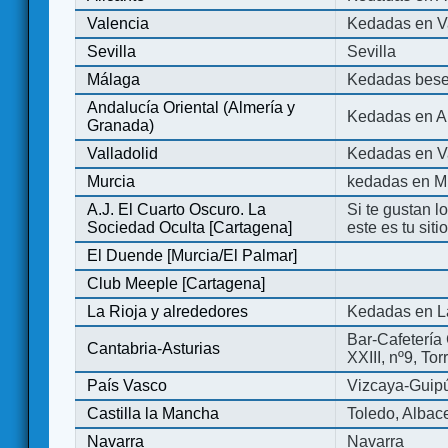
Valencia
Kedadas en V
Sevilla
Sevilla
Málaga
Kedadas bese
Andalucía Oriental (Almería y
Kedadas en An
Granada)
Valladolid
Kedadas en Va
Murcia
kedadas en M
A.J. El Cuarto Oscuro. La
Si te gustan l
Sociedad Oculta [Cartagena]
este es tu sit
El Duende [Murcia/El Palmar]
Club Meeple [Cartagena]
La Rioja y alrededores
Kedadas en L
Bar-Cafetería 
Cantabria-Asturias
XXIII, nº9, To
País Vasco
Vizcaya-Guip
Castilla la Mancha
Toledo, Albac
Navarra
Navarra