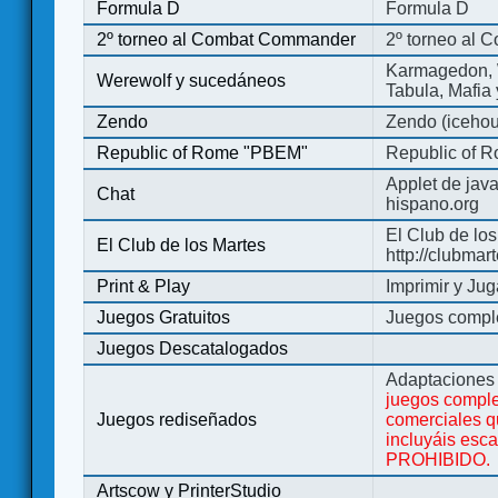
Formula D
Formula D
2º torneo al Combat Commander
2º torneo al
Karmagedon, W
Werewolf y sucedáneos
Tabula, Mafia
Zendo
Zendo (iceho
Republic of Rome "PBEM"
Republic of 
Applet de jav
Chat
hispano.org
El Club de los
El Club de los Martes
http://clubmar
Print & Play
Imprimir y Jug
Juegos Gratuitos
Juegos complet
Juegos Descatalogados
Adaptaciones 
juegos comple
Juegos rediseñados
comerciales q
incluyáis esc
PROHIBIDO.
Artscow y PrinterStudio