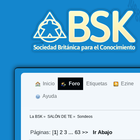
  Inicio
  Foro
Etiquetas
  Ezine
  Ayuda
La BSK
»
SALÓN DE TE
»
Sondeos
Páginas: [
1
]
2
3
...
63
>>
Ir Abajo