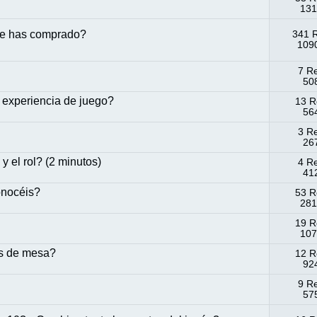
131
que has comprado?
341 
1090
7 R
508
 experiencia de juego?
13 R
564
3 R
267
 el rol? (2 minutos)
4 R
412
onocéis?
53 R
281
19 R
107
s de mesa?
12 R
924
9 R
575