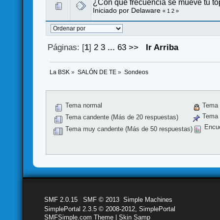
¿Con qué frecuencia se mueve tu to
Iniciado por
Delaware
«
1
2
»
Páginas: [
1
]
2
3
...
63
>>
Ir Arriba
La BSK
»
SALÓN DE TE
»
Sondeos
Tema normal
Tema 
Tema f
Tema candente (Más de 20 respuestas)
Encu
Tema muy candente (Más de 50 respuestas)
SMF 2.0.15
|
SMF © 2013
,
Simple Machines
SimplePortal 2.3.5 © 2008-2012, SimplePortal
SMFSimple.com Theme | Skin Samp