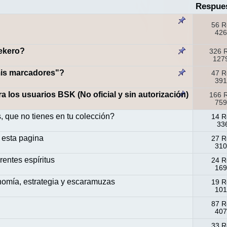
Respue
56 R
426
sekero?
326 
1279
mis marcadores"?
47 R
391
los usuarios BSK (No oficial y sin autorización)
166 
759
 que no tienes en tu colección?
14 R
336
 esta pagina
27 R
310
rentes espíritus
24 R
169
omía, estrategia y escaramuzas
19 R
101
87 R
407
33 R