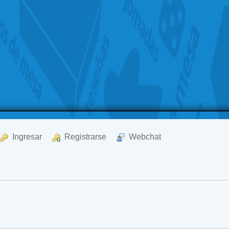
  Ingresar
  Registrarse
  Webchat