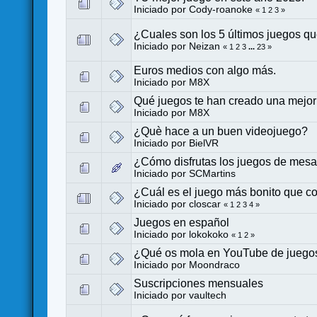
Iniciado por
Cody-roanoke
«
1
2
3
»
¿Cuales son los 5 últimos juegos 
Iniciado por
Neizan
«
1
2
3
...
23
»
Euros medios con algo más.
Iniciado por
M8X
Qué juegos te han creado una mejor
Iniciado por
M8X
¿Què hace a un buen videojuego?
Iniciado por
BielVR
¿Cómo disfrutas los juegos de mesa y
Iniciado por
SCMartins
¿Cuál es el juego más bonito que c
Iniciado por
closcar
«
1
2
3
4
»
Juegos en español
Iniciado por
lokokoko
«
1
2
»
¿Qué os mola en YouTube de juego
Iniciado por
Moondraco
Suscripciones mensuales
Iniciado por
vaultech