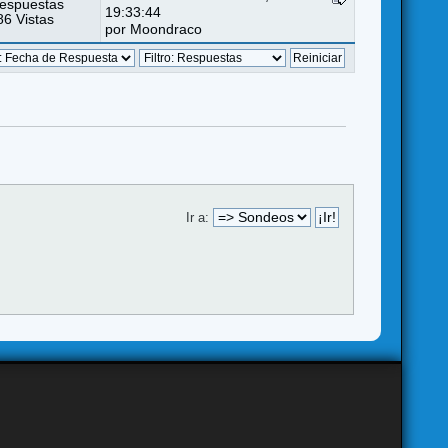
espuestas
19:33:44
6 Vistas
por
Moondraco
Ir a: