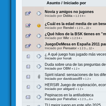
Asunto
/
Iniciado por
Novia y amigos no jugones
Iniciado por
Didiita
«
1
2
3
4
»
¿Cuál es la edad media de un be
Iniciado por
Rendel
«
1
2
3
...
22
»
¿Qué hilos de la BSK tienes en "
Iniciado por
Wkr
«
1
2
3
4
»
JuegoDeMesa en España 2011 para 
Iniciado por
Pensator
«
1
2
3
...
12
»
¿ A qué juego has jugado más veces,
Iniciado por
horak
Duda sobre una de las preguntas de
Iniciado por
OBM
«
1
2
»
Spirit island: sensaciones de los dife
Iniciado por
davidcaso89
«
1
2
»
HERSIR Juego de exploración, econ
Iniciado por
aldgard
«
1
2
»
Pepinacos en la antiludoteca
Iniciado por
Patrafisic
«
1
2
3
...
6
»
TU mejor juego en este año 2025.