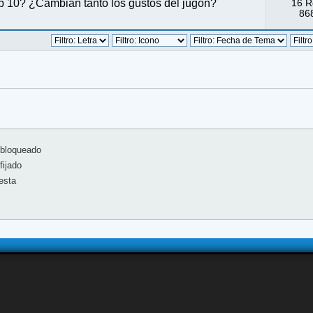
p 10? ¿Cambian tanto los gustos del jugón?
16 R
868
bloqueado
ijado
esta