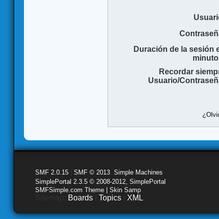
Usuari
Contraseñ
Duración de la sesión 
minuto
Recordar siemp
Usuario/Contraseñ
¿Olvi
SMF 2.0.15
|
SMF © 2013
,
Simple Machines
SimplePortal 2.3.5 © 2008-2012, SimplePortal
SMFSimple.com Theme | Skin Samp
Sitemap:
Boards
|
Topics
|
XML