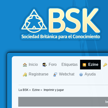
  Inicio
  Foro
Etiquetas
  Ezine
  Registrarse
  Webchat
  Ayuda
La BSK
»
Ezine
»
Imprimir y jugar
I