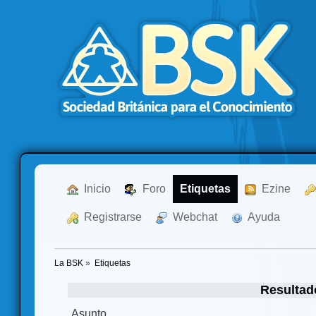
  Inicio
  Foro
Etiquetas
  Ezine
  Registrarse
  Webchat
  Ayuda
La BSK
»
Etiquetas
Resultad
Asunto