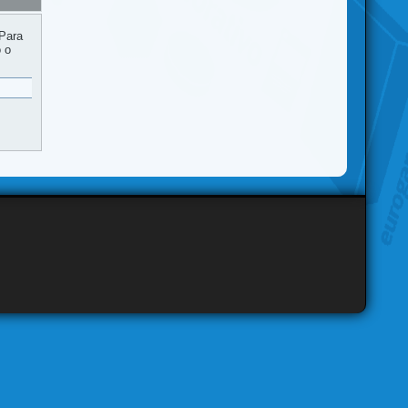
 Para
o o