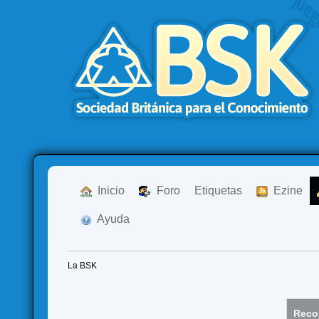
  Inicio
  Foro
Etiquetas
  Ezine
  Ayuda
La BSK
Recor