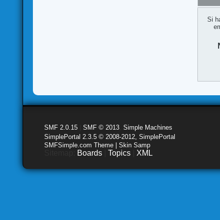
Si h
em
SMF 2.0.15
|
SMF © 2013
,
Simple Machines
SimplePortal 2.3.5 © 2008-2012, SimplePortal
SMFSimple.com Theme | Skin Samp
Sitemap:
Boards
|
Topics
|
XML