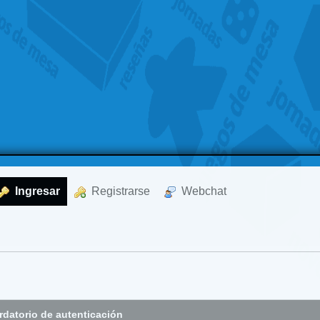
  Ingresar
  Registrarse
  Webchat
datorio de autenticación