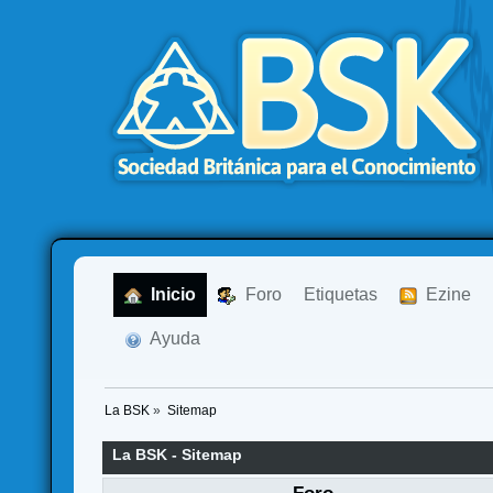
  Inicio
  Foro
Etiquetas
  Ezine
  Ayuda
La BSK
»
Sitemap
La BSK - Sitemap