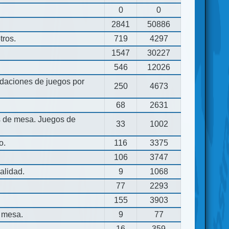
0
0
2841
50886
tros.
719
4297
1547
30227
546
12026
aciones de juegos por
250
4673
68
2631
os de mesa. Juegos de
33
1002
o.
116
3375
106
3747
alidad.
9
1068
77
2293
155
3903
 mesa.
9
77
16
359