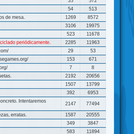
35
572
54
513
gos de mesa.
1269
8572
3106
19975
523
11678
eciclado periódicamente
.
2285
11963
com/
29
53
usegames.org/
153
671
org/
7
8
uetas.
2192
20656
1507
13799
392
6953
concreto. Intentaremos
2147
77494
zas, erratas.
1587
20555
349
3847
583
11894