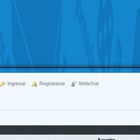
  Ingresar
  Registrarse
  Webchat