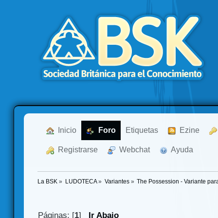
  Inicio
  Foro
Etiquetas
  Ezine
  Registrarse
  Webchat
  Ayuda
La BSK
»
LUDOTECA
»
Variantes
»
The Possession - Variante par
Páginas: [
1
]
Ir Abajo