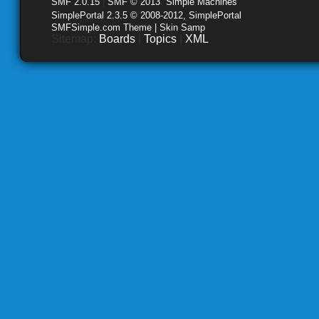
SMF 2.0.15
|
SMF © 2013
,
Simple Machines
SimplePortal 2.3.5 © 2008-2012, SimplePortal
SMFSimple.com Theme | Skin Samp
Sitemap:
Boards
|
Topics
|
XML