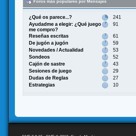
Foros más populares por Mensajes
¿Qué os parece...?
241
Ayudadme a elegir: ¿Qué juego
91
me compro?
Reseñas escritas
61
De jugón a jugón
59
Novedades / Actualidad
53
Sondeos
52
Cajón de sastre
43
Sesiones de juego
29
Dudas de Reglas
27
Estrategias
10