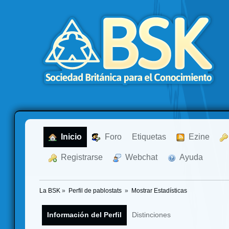
  Inicio
  Foro
Etiquetas
  Ezine
  Registrarse
  Webchat
  Ayuda
La BSK
»
Perfil de pablostats 
»
Mostrar Estadísticas
Información del Perfil
Distinciones