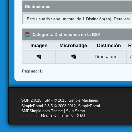
Distinciones
Este usuario tiene un total de
1
Distinción(es). Detalles:
Categoría: Distinciones en la BSK
Imagen
Microbadge
Distinción
R
Dinosaurio
Páginas: [
1
]
SMF 2.0.15
|
SMF © 2013
,
Simple Machines
SimplePortal 2.3.5 © 2008-2012, SimplePortal
SMFSimple.com Theme | Skin Samp
Sitemap:
Boards
|
Topics
|
XML