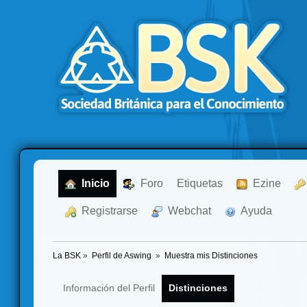
  Inicio
  Foro
Etiquetas
  Ezine
  Registrarse
  Webchat
  Ayuda
La BSK
»
Perfil de Aswing 
»
Muestra mis Distinciones
Información del Perfil
Distinciones