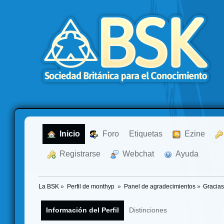
  Inicio
  Foro
Etiquetas
  Ezine
  Registrarse
  Webchat
  Ayuda
La BSK
»
Perfil de monthyp 
»
Panel de agradecimientos
»
Gracias
Información del Perfil
Distinciones