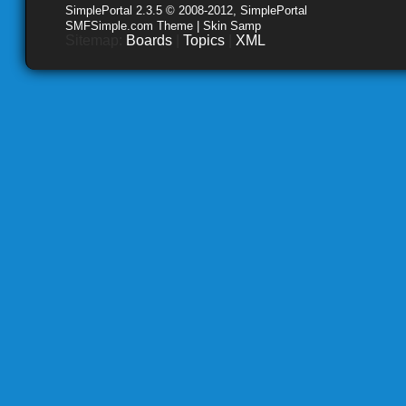
SimplePortal 2.3.5 © 2008-2012, SimplePortal
SMFSimple.com Theme | Skin Samp
Sitemap:
Boards
|
Topics
|
XML