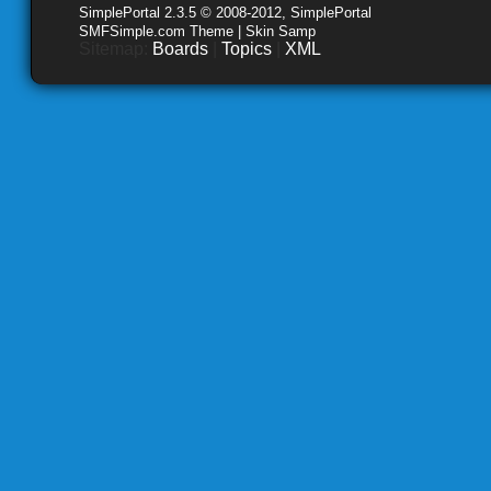
SimplePortal 2.3.5 © 2008-2012, SimplePortal
SMFSimple.com Theme | Skin Samp
Sitemap:
Boards
|
Topics
|
XML