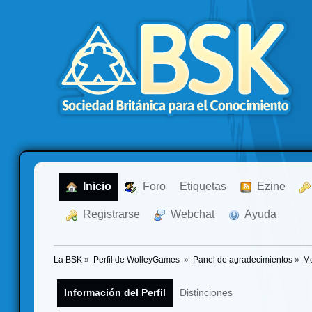
  Inicio
  Foro
Etiquetas
  Ezine
  Registrarse
  Webchat
  Ayuda
La BSK
»
Perfil de WolleyGames 
»
Panel de agradecimientos
»
Me
Información del Perfil
Distinciones