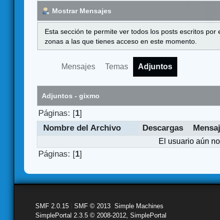
Mostrar Mensajes
Esta sección te permite ver todos los posts escritos por
zonas a las que tienes acceso en este momento.
Mensajes
Temas
Adjuntos
Adjuntos - gixmo
Páginas: [
1
]
Nombre del Archivo
Descargas
Mensa
El usuario aún no
Páginas: [
1
]
SMF 2.0.15
|
SMF © 2013
,
Simple Machines
SimplePortal 2.3.5 © 2008-2012, SimplePortal