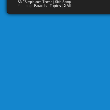
SMFSimple.com Theme | Skin Samp
Sitemap:
Boards
|
Topics
|
XML