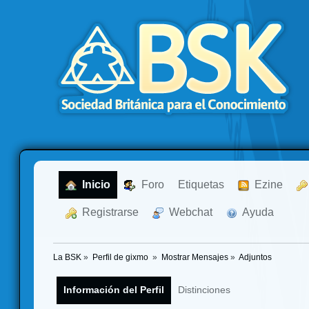
  Inicio
  Foro
Etiquetas
  Ezine
  Registrarse
  Webchat
  Ayuda
La BSK
»
Perfil de gixmo 
»
Mostrar Mensajes
»
Adjuntos
Información del Perfil
Distinciones