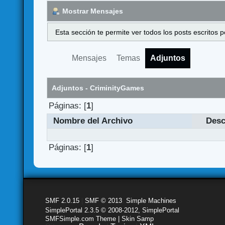
Mostrar Mensajes
Esta sección te permite ver todos los posts escritos
Mensajes
Temas
Adjuntos
Adjuntos - CriminityGames
Páginas: [
1
]
Nombre del Archivo
Desc
Páginas: [
1
]
SMF 2.0.15
|
SMF © 2013
,
Simple Machines
SimplePortal 2.3.5 © 2008-2012, SimplePortal
SMFSimple.com Theme | Skin Samp