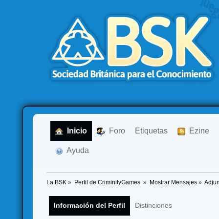
  Inicio
  Foro
Etiquetas
  Ezine
  Ayuda
La BSK
»
Perfil de CriminityGames 
»
Mostrar Mensajes
»
Adju
Información del Perfil
Distinciones