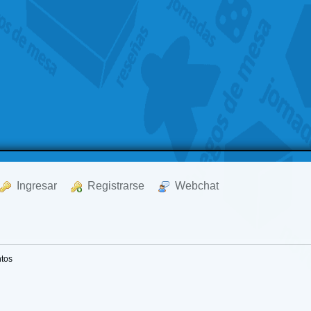
  Ingresar
  Registrarse
  Webchat
ntos