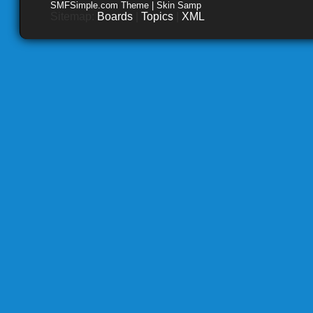
SMFSimple.com Theme | Skin Samp
Sitemap:
Boards
|
Topics
|
XML