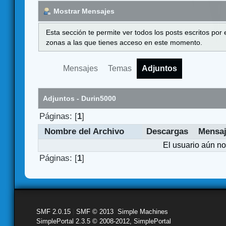
Mostrar Mensajes
Esta sección te permite ver todos los posts escritos por
zonas a las que tienes acceso en este momento.
Mensajes
Temas
Adjuntos
Adjuntos - Durin5000
Páginas: [
1
]
Nombre del Archivo
Descargas
Mensa
El usuario aún no
Páginas: [
1
]
SMF 2.0.15
|
SMF © 2013
,
Simple Machines
SimplePortal 2.3.5 © 2008-2012, SimplePortal