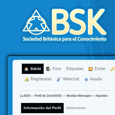
  Inicio
  Foro
Etiquetas
  Ezine
  Registrarse
  Webchat
  Ayuda
La BSK
»
Perfil de Durin5000 
»
Mostrar Mensajes
»
Adjuntos
Información del Perfil
Distinciones