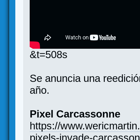
&t=508s
Se anuncia una reedición
año.
Pixel Carcassonne
https://www.wericmarti
pixels-invade-carcasso