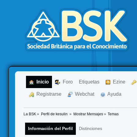
  Inicio
  Foro
Etiquetas
  Ezine
  Registrarse
  Webchat
  Ayuda
La BSK
»
Perfil de kesulin 
»
Mostrar Mensajes
»
Temas
Información del Perfil
Distinciones