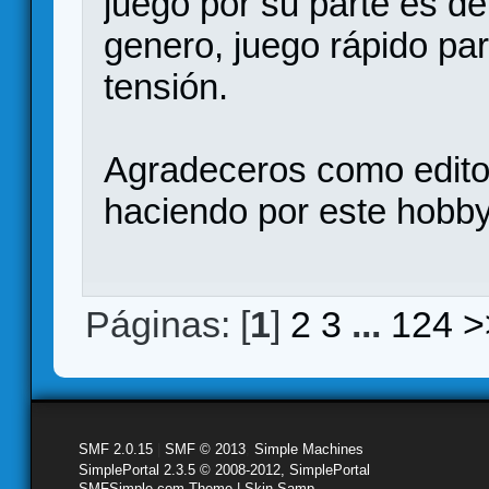
juego por su parte es de
genero, juego rápido pa
tensión.
Agradeceros como editori
haciendo por este hobb
Páginas: [
1
]
2
3
...
124
>
SMF 2.0.15
|
SMF © 2013
,
Simple Machines
SimplePortal 2.3.5 © 2008-2012, SimplePortal
SMFSimple.com Theme | Skin Samp