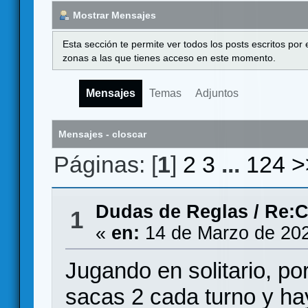
Mostrar Mensajes
Esta sección te permite ver todos los posts escritos por
zonas a las que tienes acceso en este momento.
Mensajes
Temas
Adjuntos
Mensajes - closcar
Páginas: [
1
]
2
3
...
124
>
Dudas de Reglas
/
Re:C
1
«
en:
14 de Marzo de 202
Jugando en solitario, po
sacas 2 cada turno y ha