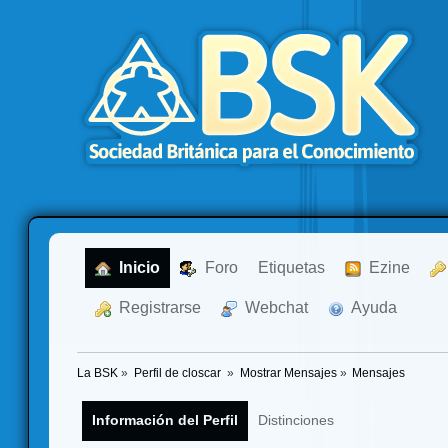
  Inicio
  Foro
Etiquetas
  Ezine
  Registrarse
  Webchat
  Ayuda
La BSK
»
Perfil de closcar 
»
Mostrar Mensajes
»
Mensajes
Información del Perfil
Distinciones