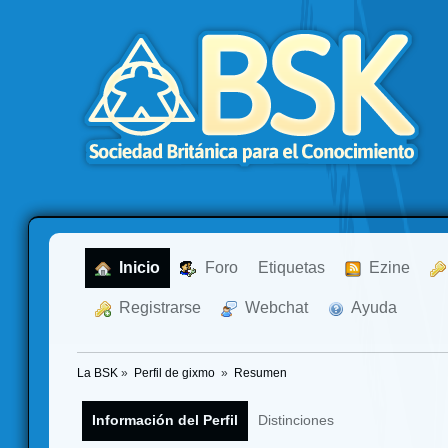
  Inicio
  Foro
Etiquetas
  Ezine
  Registrarse
  Webchat
  Ayuda
La BSK
»
Perfil de gixmo 
»
Resumen
Información del Perfil
Distinciones