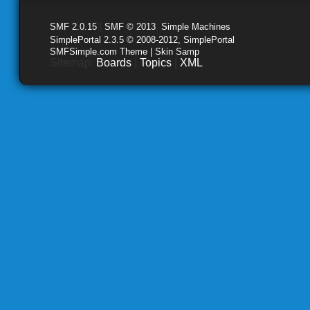
SMF 2.0.15
|
SMF © 2013
,
Simple Machines
SimplePortal 2.3.5 © 2008-2012, SimplePortal
SMFSimple.com Theme | Skin Samp
Sitemap:
Boards
|
Topics
|
XML