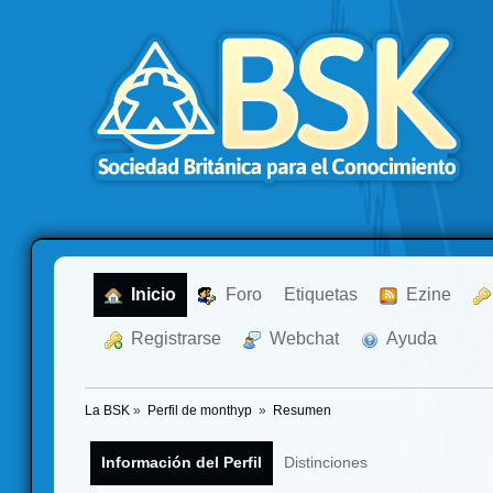
  Inicio
  Foro
Etiquetas
  Ezine
  Registrarse
  Webchat
  Ayuda
La BSK
»
Perfil de monthyp 
»
Resumen
Información del Perfil
Distinciones