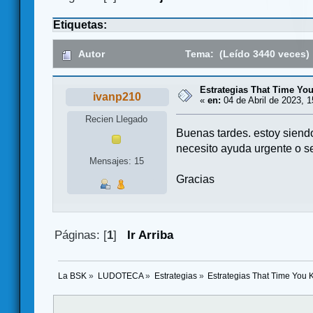
Etiquetas:
Autor
Tema: (Leído 3440 veces)
Estrategias That Time You
ivanp210
«
en:
04 de Abril de 2023, 1
Recien Llegado
Buenas tardes. estoy siendo
necesito ayuda urgente o 
Mensajes: 15
Gracias
Páginas: [
1
]
Ir Arriba
La BSK
»
LUDOTECA
»
Estrategias
»
Estrategias That Time You K