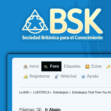
  Inicio
  Foro
Etiquetas
  Ezine
  Registrarse
  Webchat
  Ayuda
La BSK
»
LUDOTECA
»
Estrategias
»
Estrategias That Time You Ki
Páginas: [
1
]
Ir Abajo