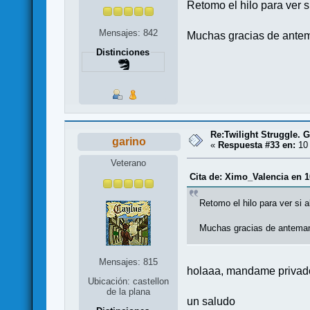
Retomo el hilo para ver 
Mensajes: 842
Muchas gracias de ante
Distinciones
Re:Twilight Struggle. G
garino
«
Respuesta #33 en:
10 
Veterano
Cita de: Ximo_Valencia en 1
Retomo el hilo para ver si 
Muchas gracias de antema
Mensajes: 815
holaaa, mandame privado 
Ubicación: castellon
de la plana
un saludo