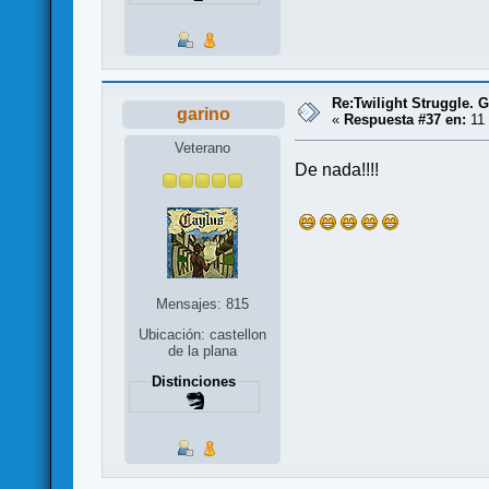
Re:Twilight Struggle. G
garino
«
Respuesta #37 en:
11 
Veterano
De nada!!!!
Mensajes: 815
Ubicación: castellon
de la plana
Distinciones