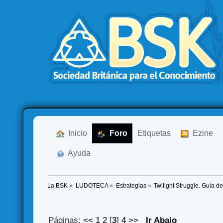
  Inicio
  Foro
Etiquetas
  Ezine
  Ayuda
La BSK
»
LUDOTECA
»
Estrategias
»
Twilight Struggle. Guía d
Páginas:
<<
1
2
[
3
]
4
>>
Ir Abajo