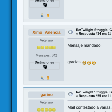
Distinciones
Re:Twilight Struggle. G
Ximo_Valencia
«
Respuesta #34 en:
11 
Veterano
Mensaje mandado,
Mensajes: 842
gracias
Distinciones
Re:Twilight Struggle. G
garino
«
Respuesta #35 en:
11 
Veterano
Mail contestado a varias 