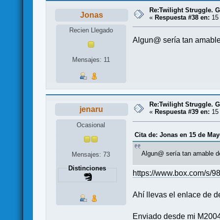
Re:Twilight Struggle. G
Jonas
«
Respuesta #38 en:
15 
Recien Llegado
Algun@ sería tan amable 
Mensajes: 11
Re:Twilight Struggle. G
jenaru
«
Respuesta #39 en:
15 
Ocasional
Cita de: Jonas en 15 de May
Algun@ sería tan amable de
Mensajes: 73
Distinciones
https://www.box.com/s/9
Ahí llevas el enlace de 
Enviado desde mi M2004