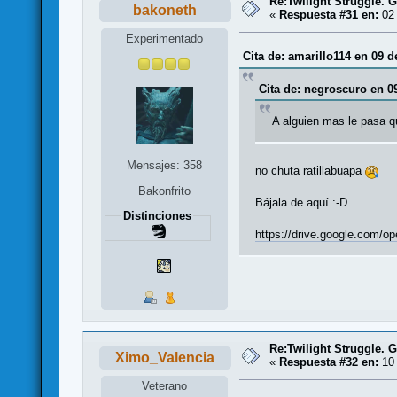
Re:Twilight Struggle. G
bakoneth
«
Respuesta #31 en:
02 
Experimentado
Cita de: amarillo114 en 09 d
Cita de: negroscuro en 0
A alguien mas le pasa q
Mensajes: 358
no chuta ratillabuapa
Bakonfrito
Bájala de aquí :-D
Distinciones
https://drive.google.c
Re:Twilight Struggle. G
Ximo_Valencia
«
Respuesta #32 en:
10 
Veterano