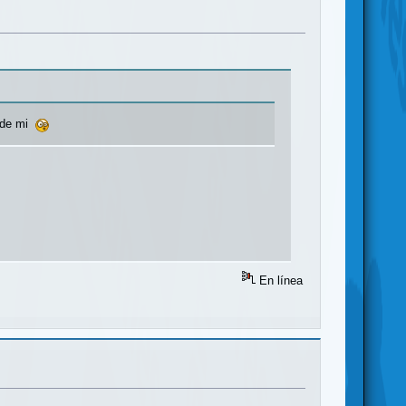
a de mi
En línea