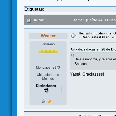
Etiquetas:
Autor
Tema: (Leído 44611 vec
Re:Twilight Struggle. G
Weaker
«
Respuesta #30 en:
28 
Veterano
Cita de: rafacas en 28 de Di
Dale a imprimir, y te abre e
Saludos
Mensajes: 2173
Yastá. Graciassss!
Ubicación: Los
Molinos
Distinciones