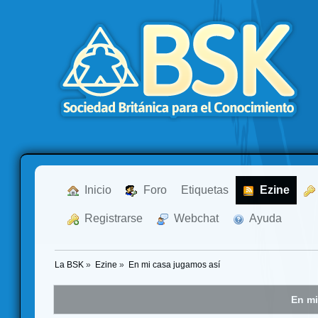
  Inicio
  Foro
Etiquetas
  Ezine
  Registrarse
  Webchat
  Ayuda
La BSK
»
Ezine
»
En mi casa jugamos así
En mi