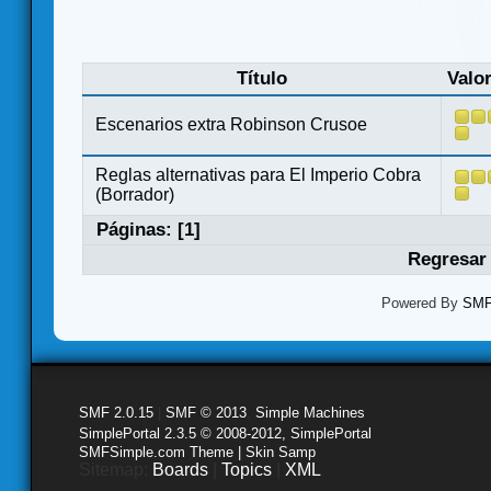
Título
Valo
Escenarios extra Robinson Crusoe
Reglas alternativas para El Imperio Cobra
(Borrador)
Páginas: [
1
]
Regresar 
Powered By
SMF 
SMF 2.0.15
|
SMF © 2013
,
Simple Machines
SimplePortal 2.3.5 © 2008-2012, SimplePortal
SMFSimple.com Theme | Skin Samp
Sitemap:
Boards
|
Topics
|
XML