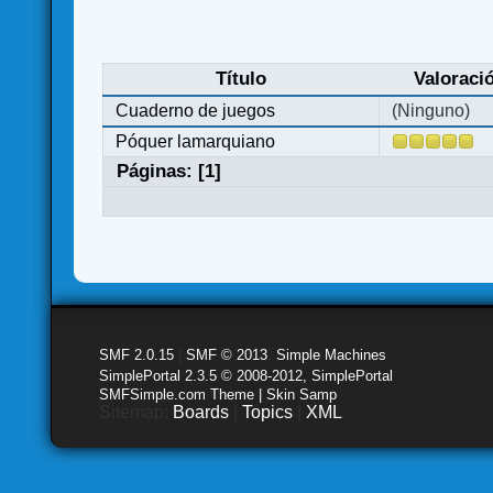
Título
Valoraci
Cuaderno de juegos
(Ninguno)
Póquer lamarquiano
Páginas: [
1
]
SMF 2.0.15
|
SMF © 2013
,
Simple Machines
SimplePortal 2.3.5 © 2008-2012, SimplePortal
SMFSimple.com Theme | Skin Samp
Sitemap:
Boards
|
Topics
|
XML