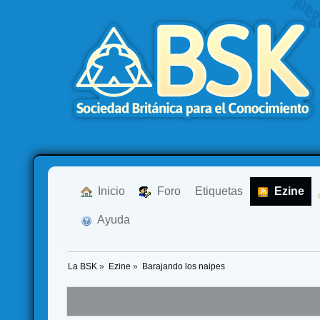
  Inicio
  Foro
Etiquetas
  Ezine
  Ayuda
La BSK
»
Ezine
»
Barajando los naipes