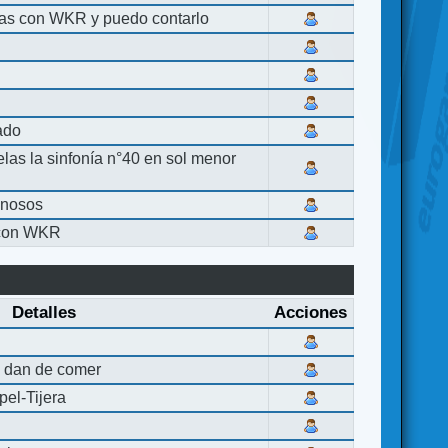
las con WKR y puedo contarlo
lado
elas la sinfonía n°40 en sol menor
inosos
 con WKR
Detalles
Acciones
 dan de comer
el-Tijera