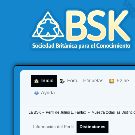
  Inicio
  Foro
Etiquetas
  Ezine
  Ayuda
La BSK
»
Perfil de Julius L. Fairfax 
»
Muestra todas las Distinci
Información del Perfil
Distinciones