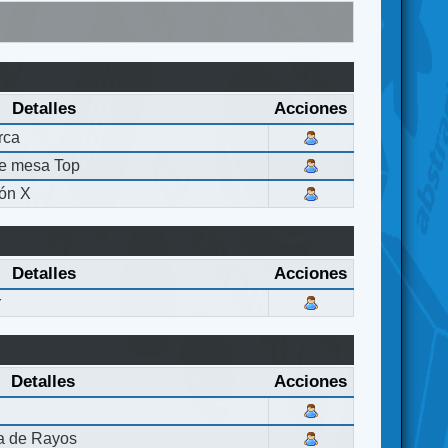
Detalles
Acciones
rca
de mesa Top
ón X
Detalles
Acciones
r
Detalles
Acciones
la de Rayos