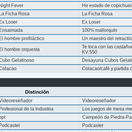
Night Fever
He estado de copichue
La Ficha Rosa
La Ficha Rosa
Ex Loser
Ex Loser
Ensaimada
100% mallorquín
El hombre profiláctico
Un maestro del retracti
Te toca con las castañu
El hombre orquesta
KV.550
Cubo Gelatinoso
Desayuna Cubos Gelat
Colacao
Colacao/café y partida
Distinción
Videoreseñador
Videoreseñador
Profesional de la Industria
Los juegos de mesa me
ppt
Campeón de Piedra-Pap
Podcaster
Podcaster