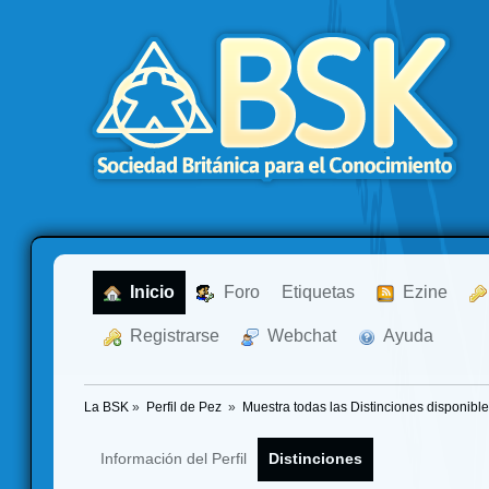
  Inicio
  Foro
Etiquetas
  Ezine
  Registrarse
  Webchat
  Ayuda
La BSK
»
Perfil de Pez 
»
Muestra todas las Distinciones disponible
Información del Perfil
Distinciones