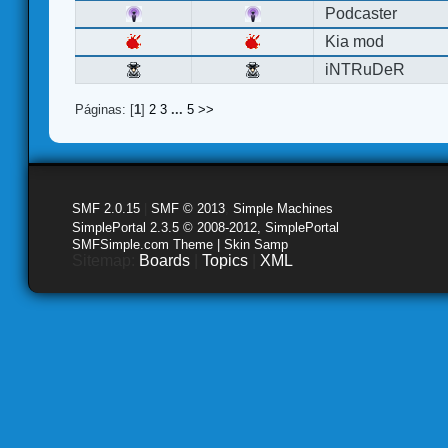
Podcaster
Kia mod
iNTRuDeR
Páginas: [
1
]
2
3
...
5
>>
SMF 2.0.15
|
SMF © 2013
,
Simple Machines
SimplePortal 2.3.5 © 2008-2012, SimplePortal
SMFSimple.com Theme | Skin Samp
Sitemap:
Boards
|
Topics
|
XML