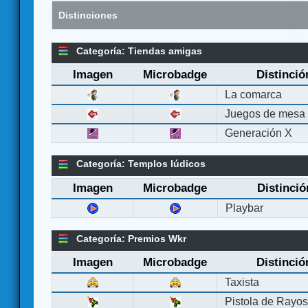
Distinciones
Categoría: Tiendas amigas
Imagen
Microbadge
Distinció
La comarca
Juegos de mesa
Generación X
Categoría: Templos lúdicos
Imagen
Microbadge
Distinció
Playbar
Categoría: Premios Wkr
Imagen
Microbadge
Distinció
Taxista
Pistola de Rayo