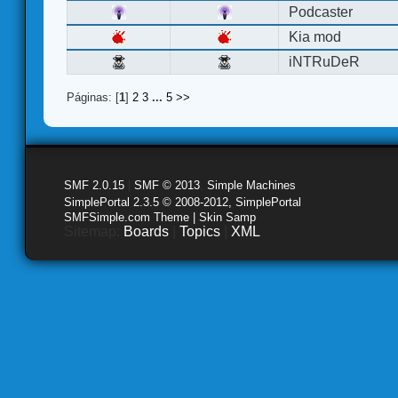
Podcaster
Kia mod
iNTRuDeR
Páginas: [
1
]
2
3
...
5
>>
SMF 2.0.15
|
SMF © 2013
,
Simple Machines
SimplePortal 2.3.5 © 2008-2012, SimplePortal
SMFSimple.com Theme | Skin Samp
Sitemap:
Boards
|
Topics
|
XML