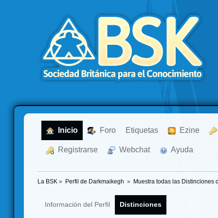
  Inicio
  Foro
Etiquetas
  Ezine
  Registrarse
  Webchat
  Ayuda
La BSK
»
Perfil de Darkmaikegh 
»
Muestra todas las Distinciones 
Información del Perfil
Distinciones