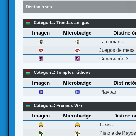
Distinciones
Categoría: Tiendas amigas
Imagen
Microbadge
Distinció
La comarca
Juegos de mesa
Generación X
Categoría: Templos lúdicos
Imagen
Microbadge
Distinció
Playbar
Categoría: Premios Wkr
Imagen
Microbadge
Distinció
Taxista
Pistola de Rayo