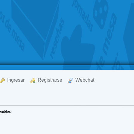
  Ingresar
  Registrarse
  Webchat
onibles