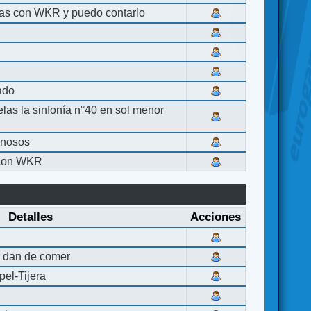
las con WKR y puedo contarlo
lado
elas la sinfonía n°40 en sol menor
inosos
 con WKR
Detalles
Acciones
 dan de comer
el-Tijera