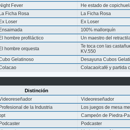
Night Fever
He estado de copichue
La Ficha Rosa
La Ficha Rosa
Ex Loser
Ex Loser
Ensaimada
100% mallorquín
El hombre profiláctico
Un maestro del retracti
Te toca con las castañu
El hombre orquesta
KV.550
Cubo Gelatinoso
Desayuna Cubos Gelat
Colacao
Colacao/café y partida
Distinción
Videoreseñador
Videoreseñador
Profesional de la Industria
Los juegos de mesa me
ppt
Campeón de Piedra-Pap
Podcaster
Podcaster