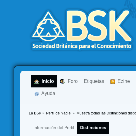
  Inicio
  Foro
Etiquetas
  Ezine
  Ayuda
La BSK
»
Perfil de Nadie 
»
Muestra todas las Distinciones disp
Información del Perfil
Distinciones