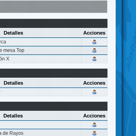
Detalles
Acciones
rca
de mesa Top
ón X
Detalles
Acciones
r
Detalles
Acciones
la de Rayos