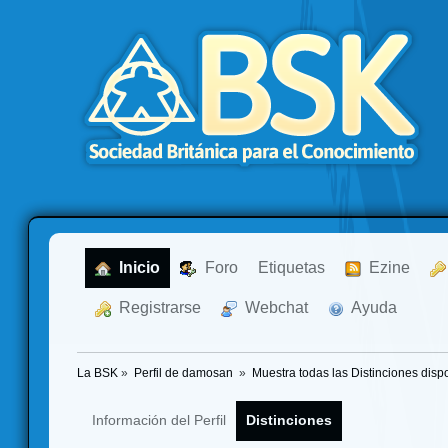
  Inicio
  Foro
Etiquetas
  Ezine
  Registrarse
  Webchat
  Ayuda
La BSK
»
Perfil de damosan 
»
Muestra todas las Distinciones disp
Información del Perfil
Distinciones