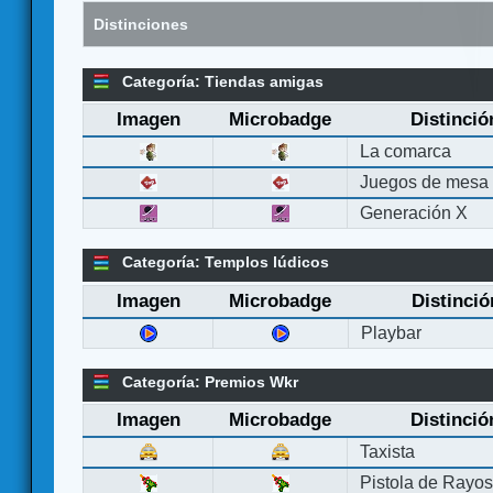
Distinciones
Categoría: Tiendas amigas
Imagen
Microbadge
Distinció
La comarca
Juegos de mesa
Generación X
Categoría: Templos lúdicos
Imagen
Microbadge
Distinció
Playbar
Categoría: Premios Wkr
Imagen
Microbadge
Distinció
Taxista
Pistola de Rayo