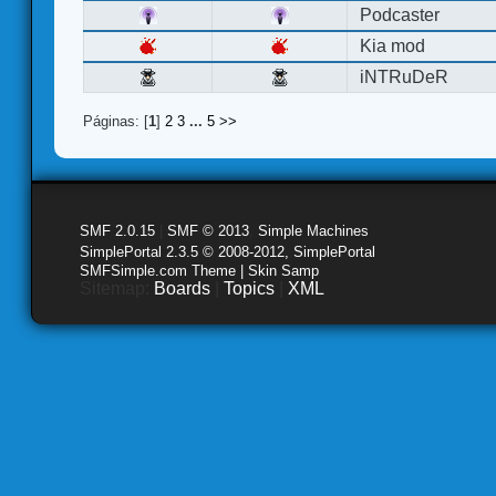
Podcaster
Kia mod
iNTRuDeR
Páginas: [
1
]
2
3
...
5
>>
SMF 2.0.15
|
SMF © 2013
,
Simple Machines
SimplePortal 2.3.5 © 2008-2012, SimplePortal
SMFSimple.com Theme | Skin Samp
Sitemap:
Boards
|
Topics
|
XML