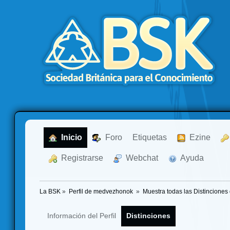
  Inicio
  Foro
Etiquetas
  Ezine
  Registrarse
  Webchat
  Ayuda
La BSK
»
Perfil de medvezhonok 
»
Muestra todas las Distinciones
Información del Perfil
Distinciones