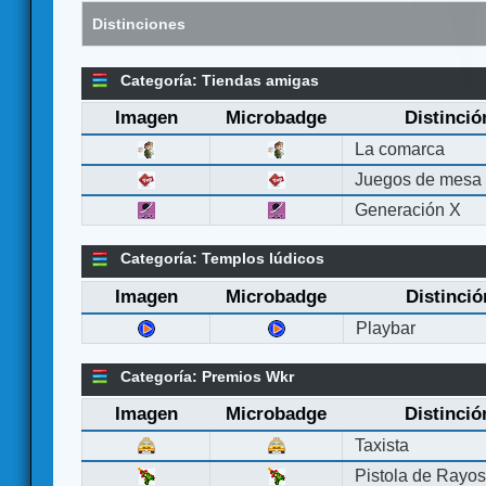
Distinciones
Categoría: Tiendas amigas
Imagen
Microbadge
Distinció
La comarca
Juegos de mesa
Generación X
Categoría: Templos lúdicos
Imagen
Microbadge
Distinció
Playbar
Categoría: Premios Wkr
Imagen
Microbadge
Distinció
Taxista
Pistola de Rayo