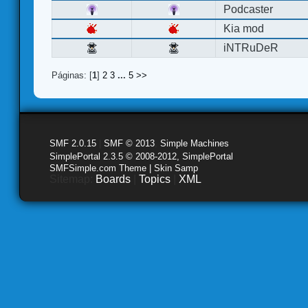
Podcaster
Kia mod
iNTRuDeR
Páginas: [
1
]
2
3
...
5
>>
SMF 2.0.15
|
SMF © 2013
,
Simple Machines
SimplePortal 2.3.5 © 2008-2012, SimplePortal
SMFSimple.com Theme | Skin Samp
Sitemap:
Boards
|
Topics
|
XML