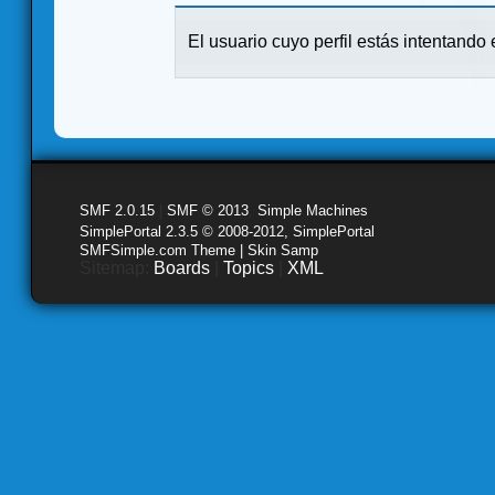
El usuario cuyo perfil estás intentando e
SMF 2.0.15
|
SMF © 2013
,
Simple Machines
SimplePortal 2.3.5 © 2008-2012, SimplePortal
SMFSimple.com Theme | Skin Samp
Sitemap:
Boards
|
Topics
|
XML