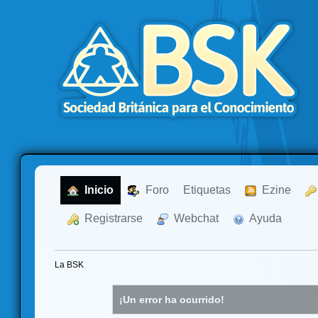
  Inicio
  Foro
Etiquetas
  Ezine
  Registrarse
  Webchat
  Ayuda
La BSK
¡Un error ha ocurrido!