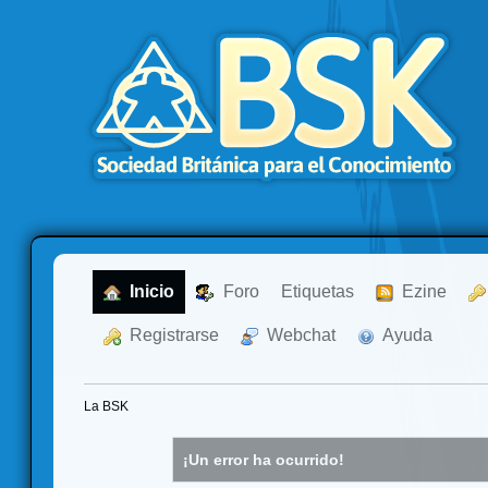
  Inicio
  Foro
Etiquetas
  Ezine
  Registrarse
  Webchat
  Ayuda
La BSK
¡Un error ha ocurrido!