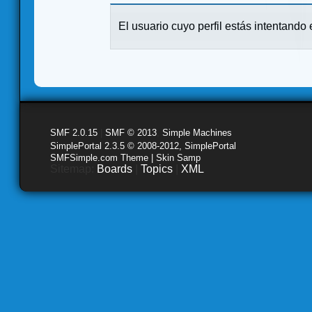
El usuario cuyo perfil estás intentando e
SMF 2.0.15
|
SMF © 2013
,
Simple Machines
SimplePortal 2.3.5 © 2008-2012, SimplePortal
SMFSimple.com Theme | Skin Samp
Sitemap:
Boards
|
Topics
|
XML