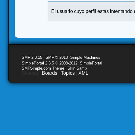
El usuario cuyo perfil estás intentando e
SMF 2.0.15
|
SMF © 2013
,
Simple Machines
SimplePortal 2.3.5 © 2008-2012, SimplePortal
SMFSimple.com Theme | Skin Samp
Sitemap:
Boards
|
Topics
|
XML