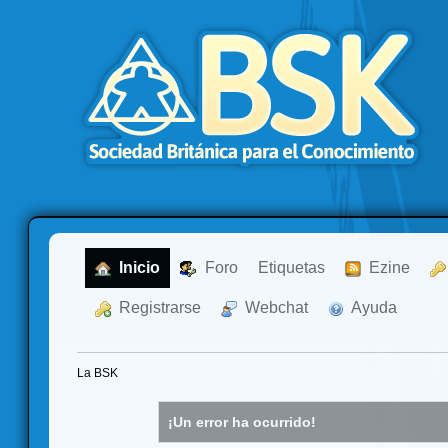
  Inicio
  Foro
Etiquetas
  Ezine
  Registrarse
  Webchat
  Ayuda
La BSK
¡Un error ha ocurrido!