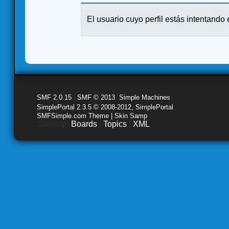
El usuario cuyo perfil estás intentando e
SMF 2.0.15
|
SMF © 2013
,
Simple Machines
SimplePortal 2.3.5 © 2008-2012, SimplePortal
SMFSimple.com Theme | Skin Samp
Sitemap:
Boards
|
Topics
|
XML