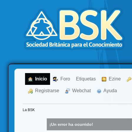
  Inicio
  Foro
Etiquetas
  Ezine
  Registrarse
  Webchat
  Ayuda
La BSK
¡Un error ha ocurrido!